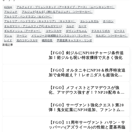
キーワード
pickup
アルクェイド・ブリュンスタッド（アーキタイプ：アース）〈ムーンキャンサー〉
アルジュナ
アルジュナ[オルタ]（神たるアルジュナ）〈バーサーカー〉
アルトリア・ペンドラゴン〈セイバー〉
アルトリア・ペンドラゴン（キャストリア）〈キャスター〉
エレシュキガル
オベロン
オルガマリー・アニムスフィア(U-オルガマリー)
カルナ
カーマ
ギルガメッシュ〈アーチャー〉
コヤンスカヤ
ダヴィンチちゃん
テスカトリポカ
ビースト
マシュ
マーリン
メリュジーヌ(妖精騎士ランスロット)〈ランサー〉
モルガン〈バーサーカー〉
レイド
光のコヤンスカヤ
織田信長
芦屋道満 キャスター・リンボ
新着記事
【FGO】剣ジルにNP100チャージ条件追
NEW
加！術ジルも呪い特攻獲得で大きく強化
【FGO】オルタニキにNP30＆秩序特攻追
加で金時超え？！レオニダスも超強化で
「低レアとは思えない」の反響
【FGO】メフィストとアマデウスが強
化、アマデウス強すぎ！？NP20配布＆Ar
ts44％強化に「最強でワロタ」の声
【FGO】サーヴァント強化クエスト第20
弾！鬼女紅葉にNP30追加、ファントムも
大幅強化
【FGO】11周年サーヴァント ハサン・サ
ッバーハ(アズライール)の性能と霊基再臨