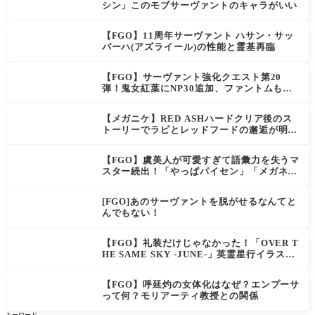
シン」このモブサーヴァントのキャラがいい
【FGO】11周年サーヴァント ハサン・サッ
バーハ(アズライール)の性能と霊基再臨
【FGO】サーヴァント強化クエスト第20
弾！鬼女紅葉にNP30追加、ファントムも大
幅強化
【メガニケ】RED ASHハードクリア後のス
トーリーでラピとレッドフードの邂逅が明か
される。ラピの正体の謎そしてレッドフード
さん30年寝てた。【勝利の女神NIKKE】
【FGO】虞美人が可愛すぎて語彙力を失うマ
スター続出！「やっぱパイセン」「メガネよ
い文明」
[FGO]あのサーヴァントを脱がせるなんてと
んでもない！
【FGO】礼装だけじゃなかった！「OVER T
HE SAME SKY -JUNE-」英霊星行イラスト
＆登場サーヴァントがピックアップ召喚に登
場
【FGO】呼延灼の女体化はなぜ？エンプーサ
って何？モリアーティ教授との関係