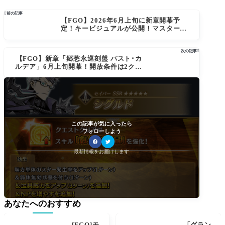

前の記事
【FGO】2026年6月上旬に新章開幕予
定！キービジュアルが公開！マスター達
の反応
次の記事

【FGO】新章「郷愁永巡刻盤 パスト･カ
ルデア」6月上旬開幕！開放条件は2クラ
スの冠位認定戦クリア
この記事が気に入ったら
フォローしよう
最新情報をお届けします
あなたへのおすすめ
[FGO]モ
「グラン