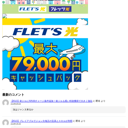
最新のコメント
【FGO】剣ジルにNP100チャージ条件追加！術ジルも呪い特攻獲得で大きく強化
に
匿名
より
2026年8月6日
汝はジャンヌ来るか
【FGO】プレイアブルでジョン欠地王の宝具とスキルが判明
に
匿名
より
2026年5月2日