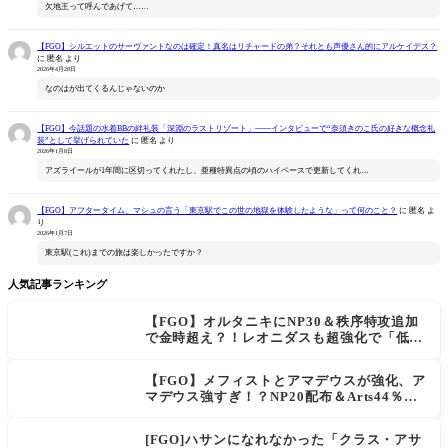
欠地王って呼んであげて……
【FGO】シルエットのサーヴァントなのは確定！真名はリチャードの弟？それとも声優さん的にアルケイデス？
に
匿名
より
2026年4月28日
なのはが出てくるんじゃないのか
【FGO】今話題の水着BBの絆礼装「深淵のラストリゾート」――インタビューで“奈須きのこ氏の好きな概念礼
装”として挙げられていた
に
匿名
より
2026年1月8日
アズライールが1年間に区切ってくれたし、亜種特異点の頃のハイペースで更新してくれ…
【FGO】アフタータイム、マシュの言う「東京駅でこの世の地獄を体験したような」って何のこと？
に
匿名
よ
り
2026年1月7日
東京駅(これ)までの旅は楽しかったですか？
人気記事ランキング
【FGO】オルタニキにNP30＆秩序特攻追加
で金時超え？！レオニダスも超強化で「低レ
アとは思えない」の反響
【FGO】メフィストとアマデウスが強化、ア
マデウス強すぎ！？NP20配布＆Arts44％強
化に「最強でワロタ」の声
[FGO]ハサンになれなかった「クラス・アサ