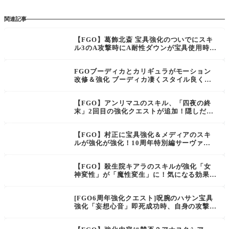
関連記事
【FGO】葛飾北斎 宝具強化のついでにスキ
ル3のA攻撃時にA耐性ダウンが宝具使用時攻
撃前に変更されてない？まさかのダブル強化
かバグ？
FGOブーディカとカリギュラがモーション
改修＆強化 ブーディカ凄くスタイル良くな
ってる！[聖杯戦線〜ブルータスよおまえも
か〜]
【FGO】アンリマユのスキル、「四夜の終
末」2回目の強化クエストが追加！隠しだか
らお知らせないのか
【FGO】村正に宝具強化＆メディアのスキ
ルが強化が強化！10周年特別編サーヴァン
ト強化クエストその1が公開
【FGO】殺生院キアラのスキルが強化「女
神変性」が「魔性変生」に！気になる効果と
倍率は？宝具モーション改修バトグラの等身
も上がってるー！
[FGO6周年強化クエスト]呪腕のハサン宝具
強化「妄想心音」即死成功時、自身の攻撃力
をアップ＆NPチャージが追加。アンメアは
「航海」が「接舷攻撃」へ変化しロマン砲特