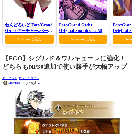
ねんどろいど Fate/Grand
Fate/Grand Order
Fate/Grand
Order アーチャー/バーヴ
Original Soundtrack Ⅶ
Original S
ァン シー
VI(初回仕
Amazonで見る
Amazonで見る
Ama
【FGO】シグルド＆ワルキューレに強化！
どちらもNP30追加で使い勝手が大幅アップ
シグルド
ワルキューレ


SissyDuck
1分25秒
0