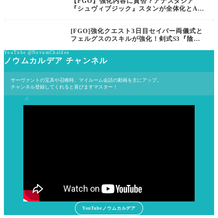
【FGO】強化内容に賛否？アナスタシア
化に！
『シュヴィブジック』スタンが全体化とArts
デバフ！水着清姫「情熱の炎夏」NP付与と
やけど強化！サーヴァント強化クエスト 第1
[FGO]強化クエスト3日目セイバー両儀式と
6弾スキル強化内容と倍率判明
フェルグスのスキルが強化！剣式S3『陰陽
魚』に待望のNP増…え、増やして減らす？
YouTube @NovumChaldea
気になる効果量は？
ノウムカルデア チャンネル
サーヴァントの宝具や召喚時、マイルーム会話の動画を主にアップ。
チャンネル登録してくれると喜びますマスター！
YouTubeノウムカルデア