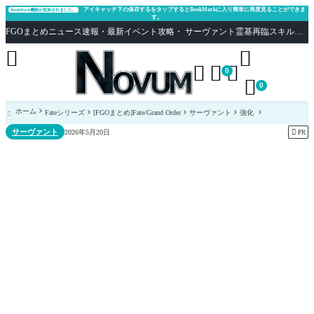
アイキャッチ下の保存するをタップするとBookMarkに入り簡単に再度見ることができま
BookMark機能が追加されました。
す。
FGOまとめニュース速報・最新イベント攻略・ サーヴァント霊基再臨スキル性能評価まとめ Fate/Grand Order





0

0
ホーム
Fateシリーズ
[FGOまとめ]Fate/Grand Order
サーヴァント
強化

サーヴァント

2026年5月20日
PR