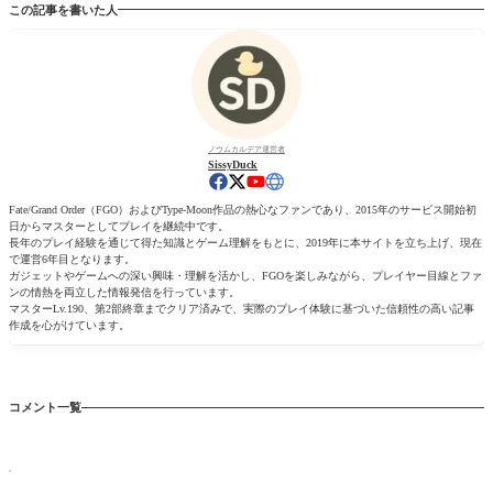
この記事を書いた人
ノウムカルデア運営者
SissyDuck
Fate/Grand Order（FGO）およびType-Moon作品の熱心なファンであり、2015年のサービス開始初
日からマスターとしてプレイを継続中です。
長年のプレイ経験を通じて得た知識とゲーム理解をもとに、2019年に本サイトを立ち上げ、現在
で運営6年目となります。
ガジェットやゲームへの深い興味・理解を活かし、FGOを楽しみながら、プレイヤー目線とファ
ンの情熱を両立した情報発信を行っています。
マスターLv.190、第2部終章までクリア済みで、実際のプレイ体験に基づいた信頼性の高い記事
作成を心がけています。
コメント一覧