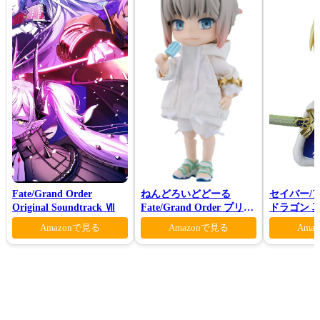
Fate/Grand Order
ねんどろいどどーる
セイバー/
Original Soundtrack Ⅶ
Fate/Grand Order プリテ
ドラゴン 真
ンダー/オベロン 爽やかサ
Amazonで見る
Amazonで見る
Ama
マー・プリンスVer.