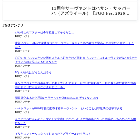
11周年サーヴァントはハサン・サッバー
ハ（アズライール）【FGO Fes. 2026】
「Fate/Grand Order」カルデア放送局 1
1周年SPまとめ
FGOアンテナ
ジル推しのマスターは今年歓喜してそうだな…
FGOアンテナ
水着イベント2026で実装されたサーヴァントを引くための覚悟と聖晶石の用意は万全でしょう
か？
FGOアンテナ
〇〇のカリスマみたいな固有スキルも好きだけど同じカリスマってスキルでランクがAとかBとか
そういうのを見るのも好きなんだ
FGOアンテナ
Wジル強化はどうなんだろう
FGOアンテナ
キングプロテアの水着をずっと夢見ていたマスターもついに報われた。目に映るのは素敵な水着
姿とあまりにも巨大なかき氷とビール...
FGOアンテナ
明日強化あるけど星5ルーラーって全体的にあんまり強くないよね
FGOアンテナ
ハベトロットが2026年夏の配布水着サーヴァント…ということは呼延灼の後輩である
FGOアンテナ
今までハベにゃんのこと女として意識してなかったけど水着姿になった途端めっちゃ気になる娘
になった
FGOアンテナ
イリヤスフィールになってしまったアズライールのイラスト
FGOアンテナ