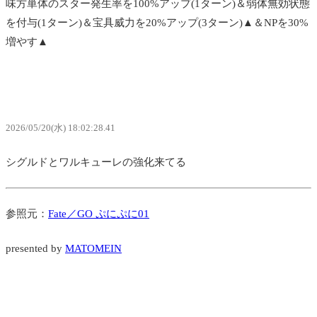
味方単体のスター発生率を100%アップ(1ターン)＆弱体無効状態
を付与(1ターン)＆宝具威力を20%アップ(3ターン)▲＆NPを30%
増やす▲
2026/05/20(水) 18:02:28.41
シグルドとワルキューレの強化来てる
参照元：
Fate／GO ぷにぷに01
presented by
MATOMEIN