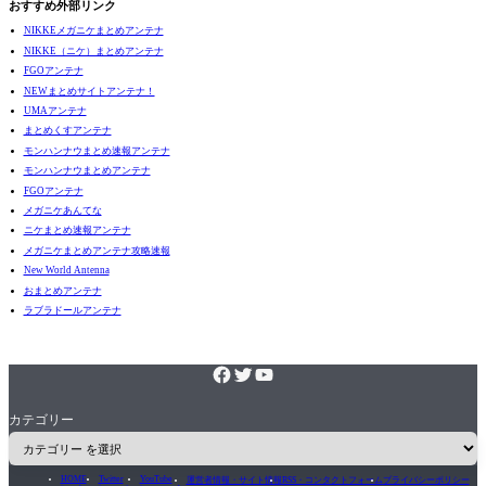
おすすめ外部リンク
NIKKEメガニケまとめアンテナ
NIKKE（ニケ）まとめアンテナ
FGOアンテナ
NEWまとめサイトアンテナ！
UMAアンテナ
まとめくすアンテナ
モンハンナウまとめ速報アンテナ
モンハンナウまとめアンテナ
FGOアンテナ
メガニケあんてな
ニケまとめ速報アンテナ
メガニケまとめアンテナ攻略速報
New World Antenna
おまとめアンテナ
ラブラドールアンテナ
カテゴリー
HOME
Twitter
YouTube
運営者情報・サイト情報
RSS・コンタクトフォーム
プライバシーポリシー