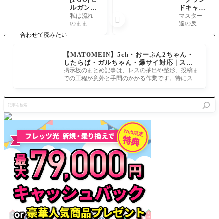
ルガン陛
ドキャス
下、竹馬
ター誰に
私は流れ
マスター

を欲しが
する？」
のまま
達の反応
る「何よ
FGOマス
に、コン
トネリコ
合わせて読みたい
り、あれ
ター達の
を慈し
を１００
はヒール
選択
み…い
にしてる
【MATOMEIN】5ch・おーぷん2ちゃん・
です。女
や、癒さ
から孔明
したらば・ガルちゃん・爆サイ対応｜スマ
王用のも
れ…
マーリン
ホでまとめ記事を作れるアプリ FGOのまと
のを献上
掲示板のまとめ記事は、レスの抽出や整形、投稿ま
でバフれ
め記事ができるまで
する事を
での工程が意外と手間のかかる作業です。特にスマ
ばいいか
許しまし
ホで完結させようとすると、コ
なと思っ
ょう。」
てる キャ
記
島でのエ
スターは
事
ンジョイ
低レアも
を
っぷりが
優秀だか
検
嬉しい
らバフ
索