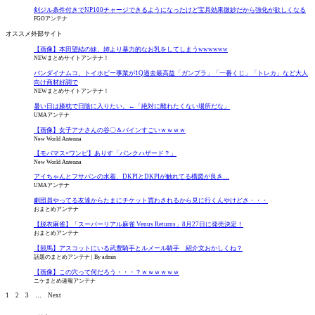
剣ジル条件付きでNP100チャージできるようになったけど宝具効果微妙だから強化が欲しくなる
FGOアンテナ
オススメ外部サイト
【画像】本田望結の妹、姉より暴力的なお乳をしてしまうwwwwww
NEWまとめサイトアンテナ！
バンダイナムコ、トイホビー事業が1Q過去最高益「ガンプラ」「一番くじ」「トレカ」など大人
向け商材好調で
NEWまとめサイトアンテナ！
暑い日は膝枕で日陰に入りたい。←「絶対に離れたくない場所だな」
UMAアンテナ
【画像】女子アナさんの谷〇＆バインすごいｗｗｗｗ
New World Antenna
【モバマス×ワンピ】ありす「パンクハザード？」
New World Antenna
アイちゃんとフサパンの水着、DKPIとDKPIが触れてる構図が良き…
UMAアンテナ
劇団員やってる友達からたまにチケット買わされるから見に行くんやけどさ・・・
おまとめアンテナ
【脱衣麻雀】「スーパーリアル麻雀 Venus Returns」8月27日に発売決定！
おまとめアンテナ
【競馬】アスコットにいる武豊騎手とルメール騎手 紹介文おかしくね？
話題のまとめアンテナ
By admin
【画像】この穴って何だろう・・・？ｗｗｗｗｗｗ
ニケまとめ速報アンテナ
1
2
3
…
Next