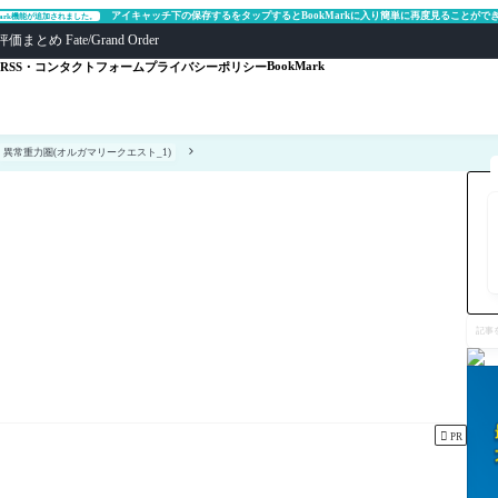
アイキャッチ下の保存するをタップするとBookMarkに入り簡単に再度見ることがで
Mark機能が追加されました。
ate/Grand Order
BookMark
RSS・コンタクトフォーム
プライバシーポリシー
異常重力圏(オルガマリークエスト_1)
記
事
を
検
索

PR