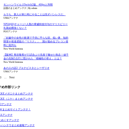
モンハンワイルズSwitch2版、40fpsと判明
話題のまとめアンテナ
By admin
ルラち、新人が来た時にやることは先ずパンレスだ。
UMAアンテナ
NP50(60)チャージ+人類の脅威特攻付与のマリスビリー
礼装結構強くない？
FGOアンテナ
「妊娠中の女性の飲酒で子供に平らな顔、低い鼻、知的
障害や発達遅延の『リスク』」 国が進めるプレコン資
料に批判も
New World Antenna
【阪神】熊谷敬宥が11試合ぶり先発で魅せた執念！値千
金の先制2点打に隠された「積極性の答え」とは？
New World Antenna
あの人の話2 ブエナビスタとシーザリオ
UMAアンテナ
3
…
Next
すめ外部リンク
IKKEメガニケまとめアンテナ
IKKE（ニケ）まとめアンテナ
GOアンテナ
EWまとめサイトアンテナ！
MAアンテナ
とめくすアンテナ
ンハンナウまとめ速報アンテナ