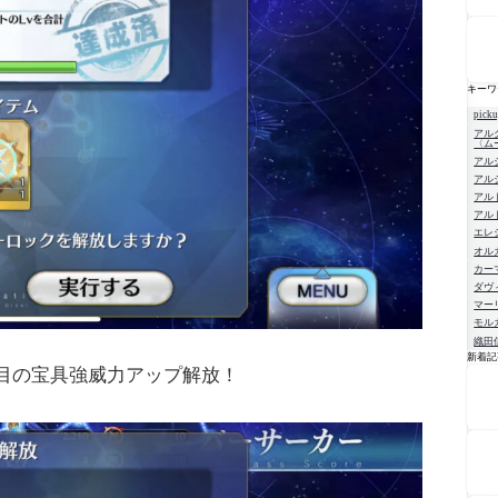
キーワ
pick
アル
〈ム
アル
アル
アル
アル
エレ
オル
カー
ダヴ
マー
モル
織田
新着記
目の宝具強威力アップ解放！
NE