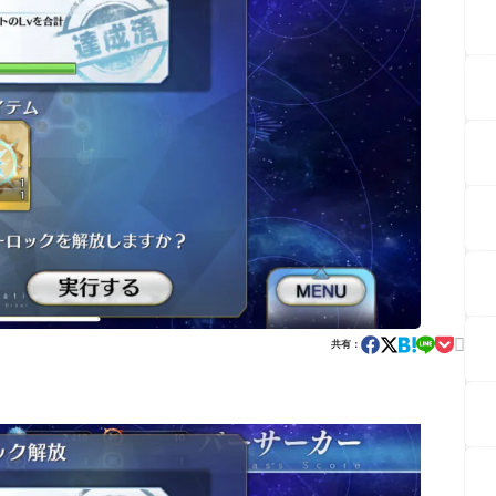

共有：