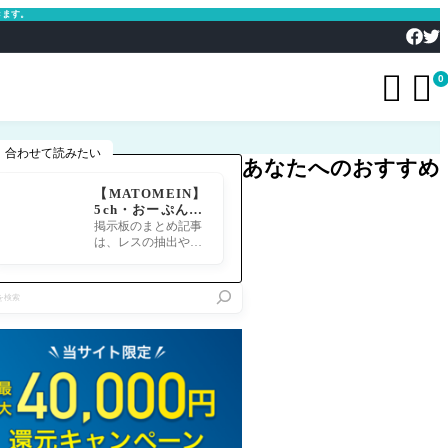
きます。


0
合わせて読みたい
あなたへのおすすめ
【MATOMEIN】
5ch・おーぷん2
ちゃん・したら
掲示板のまとめ記事
ば・ガルちゃん・
は、レスの抽出や整
爆サイ対応｜スマ
形、投稿までの工程
ホでまとめ記事を
が意外と手間のかか
作れるアプリ FG
る作業です。特にス
Oのまとめ記事が
マホで完結させよう
できるまで
とすると、コ