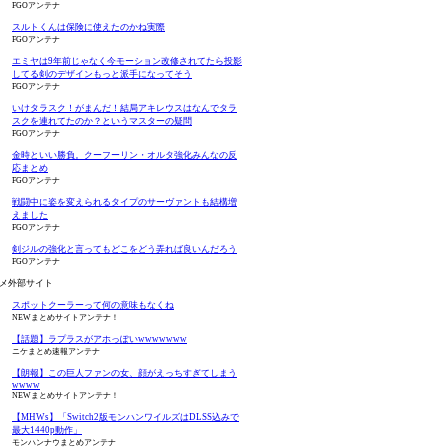
FGOアンテナ
スルトくんは保険に使えたのかね実際
FGOアンテナ
エミヤは9年前じゃなく今モーション改修されてたら投影
してる剣のデザインもっと派手になってそう
FGOアンテナ
いけタラスク！がまんだ！結局アキレウスはなんでタラ
スクを連れてたのか？というマスターの疑問
FGOアンテナ
金時といい勝負。クーフーリン・オルタ強化みんなの反
応まとめ
FGOアンテナ
戦闘中に姿を変えられるタイプのサーヴァントも結構増
えました
FGOアンテナ
剣ジルの強化と言ってもどこをどう弄れば良いんだろう
FGOアンテナ
メ外部サイト
スポットクーラーって何の意味もなくね
NEWまとめサイトアンテナ！
【話題】ラプラスがアホっぽいwwwwwww
ニケまとめ速報アンテナ
【朗報】この巨人ファンの女、顔がえっちすぎてしまう
wwww
NEWまとめサイトアンテナ！
【MHWs】「Switch2版モンハンワイルズはDLSS込みで
最大1440p動作」
モンハンナウまとめアンテナ