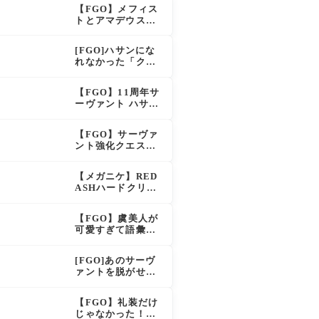
え？！レオニダス
【FGO】メフィス
も超強化で「低レ
トとアマデウスが
アとは思えない」
強化、アマデウス
の反響
強すぎ！？NP20配
[FGO]ハサンにな
布＆Arts44％強化
れなかった「クラ
に「最強でワロ
ス・アサシン」こ
タ」の声
のモブサーヴァン
【FGO】11周年サ
トのキャラがいい
ーヴァント ハサ
ン・サッバーハ(ア
ズライール)の性能
【FGO】サーヴァ
と霊基再臨
ント強化クエスト
第20弾！鬼女紅葉
にNP30追加、ファ
【メガニケ】RED
ントムも大幅強化
ASHハードクリア
後のストーリーで
ラピとレッドフー
【FGO】虞美人が
ドの邂逅が明かさ
可愛すぎて語彙力
れる。ラピの正体
を失うマスター続
の謎そしてレッド
出！「やっぱパイ
フードさん30年寝
[FGO]あのサーヴ
セン」「メガネよ
てた。【勝利の女
ァントを脱がせる
い文明」
神NIKKE】
なんてとんでもな
い！
【FGO】礼装だけ
じゃなかった！