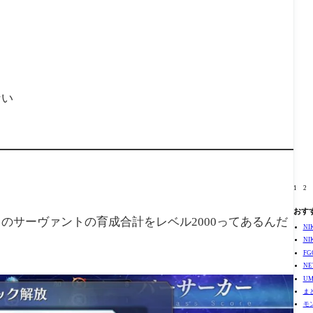
ない
1
2
おす
のサーヴァントの育成合計をレベル2000ってあるんだ
N
N
F
N
U
ま
モ