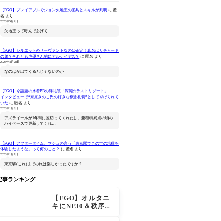
【FGO】プレイアブルでジョン欠地王の宝具とスキルが判明
に
匿
名
より
2026年5月2日
欠地王って呼んであげて……
【FGO】シルエットのサーヴァントなのは確定！真名はリチャード
の弟？それとも声優さん的にアルケイデス？
に
匿名
より
ねんどろいど Fate/Grand
ねんどろいどどーる
セイバー/
2026年4月28日
Order プリテンダー/オベ
Fate/Grand Order プリテ
ドラゴン 真
なのはが出てくるんじゃないのか
ロン ヴォーティガーン
ンダー/オベロン 爽やかサ
Amazonで見る
Amazonで見る
Ama
マー・プリンスVer.
【FGO】今話題の水着BBの絆礼装「深淵のラストリゾート」――
インタビューで“奈須きのこ氏の好きな概念礼装”として挙げられて
いた
に
匿名
より
2026年1月8日
アズライールが1年間に区切ってくれたし、亜種特異点の頃の
ハイペースで更新してくれ…
【FGO】アフタータイム、マシュの言う「東京駅でこの世の地獄を
体験したような」って何のこと？
に
匿名
より
2026年1月7日
東京駅(これ)までの旅は楽しかったですか？
記事ランキング
【FGO】オルタニ
キにNP30＆秩序特
攻追加で金時超