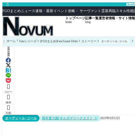

Book
FGOまとめニュース速報・最新イベント攻略・ サーヴァント霊基再臨スキル性能評価まとめ F
トップページ
記事一覧
運営者情報・サイト情報
home
blog
ホーム
Fateシリーズ
[FGOまとめ]Fate/Grand Order
ストーリー
オーディール･コール

SHARE:

コピー

保存

印刷
オーディール･コール
異常重力圏(オルガマリークエスト_1)
2023年9月12日