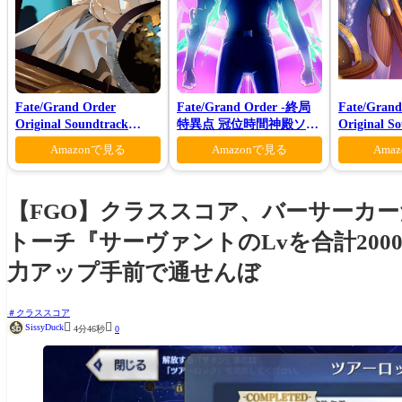
Fate/Grand Order
Fate/Grand Order -終局
Fate/Grand
Original Soundtrack
特異点 冠位時間神殿ソロ
Original S
Ⅶ(初回仕様限定盤)
モン-(完全生産限定版)
VI(初回仕
Amazonで見る
Amazonで見る
Ama
【FGO】クラススコア、バーサーカ
トーチ『サーヴァントのLvを合計20
力アップ手前で通せんぼ
クラススコア


SissyDuck
4分46秒
0