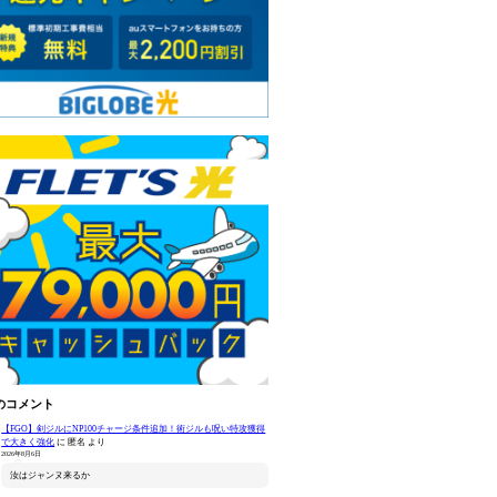
のコメント
【FGO】剣ジルにNP100チャージ条件追加！術ジルも呪い特攻獲得
で大きく強化
に
匿名
より
2026年8月6日
汝はジャンヌ来るか