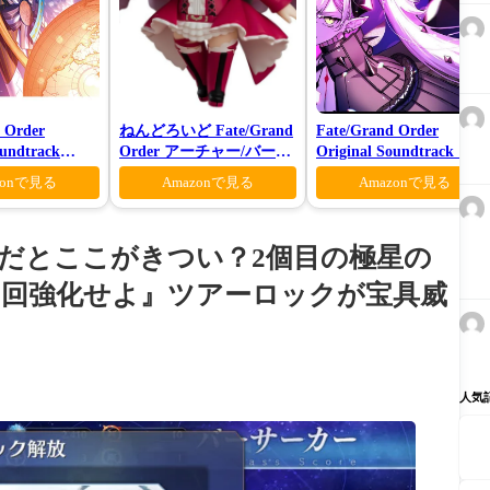
 Order
ねんどろいど Fate/Grand
Fate/Grand Order
oundtrack
Order アーチャー/バーヴ
Original Soundtrack Ⅶ
様限定盤)
ァン シー
zonで見る
Amazonで見る
Amazonで見る
ーだとここがきつい？2個目の極星の
00回強化せよ』ツアーロックが宝具威
人気