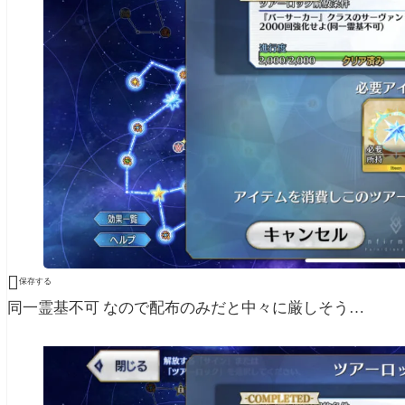

保存する
同一霊基不可 なので配布のみだと中々に厳しそう…