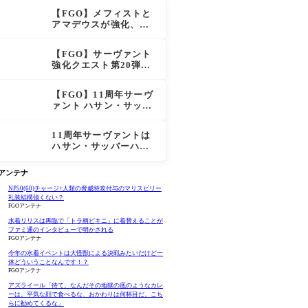
スも超強化で「低レア
【FGO】メフィストと
とは思えない」の反響
アマデウスが強化、ア
マデウス強すぎ！？NP
20配布＆Arts44％強化
【FGO】サーヴァント
に「最強でワロタ」の
強化クエスト第20弾！
声
鬼女紅葉にNP30追加、
ファントムも大幅強化
【FGO】11周年サーヴ
ァント ハサン・サッバ
ーハ(アズライール)の性
能と霊基再臨
11周年サーヴァントは
ハサン・サッバーハ
（アズライール）【FG
O Fes. 2026】「Fate/
Oアンテナ
Grand Order」カルデ
ア放送局 11周年SPまと
NP50(60)チャージ+人類の脅威特攻付与のマリスビリー
礼装結構強くない？
め
FGOアンテナ
水着リリスは再臨で「トラ柄ビキニ」に着替えることが
ファミ通のインタビューで明かされる
FGOアンテナ
今年の水着イベントは大怪獣による決戦みたいだけど一
体どういうことなんです！？
FGOアンテナ
アズライール「待て、なんだその地獄の底のようなカレ
ーは。平気な顔で食べるな、おかわりは何杯目だ。こち
らに勧めてくるな」