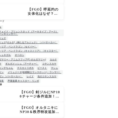
「OVER THE SA
ME SKY -JUNE
【FGO】呼延灼の
-」英霊星行イラス
女体化はなぜ？エ
ト＆登場サーヴァ
ンプーサって何？
ントがピックアッ
ード
モリアーティ教授
プ召喚に登場
との関係
up
クェイド・ブリュンスタッド（アーキタイプ：アース）
ーンキャンサー〉
ジュナ
ジュナ[オルタ]（神たるアルジュナ）〈バーサーカー〉
トリア・ペンドラゴン〈セイバー〉
トリア・ペンドラゴン（キャストリア）〈キャスター〉
シュキガル
オベロン
ガマリー・アニムスフィア(U-オルガマリー)
カルナ
マ
ギルガメッシュ〈アーチャー〉
コヤンスカヤ
ィンチちゃん
テスカトリポカ
ビースト
マシュ
リン
メリュジーヌ(妖精騎士ランスロット)〈ランサー〉
ガン〈バーサーカー〉
レイド
光のコヤンスカヤ
信長
芦屋道満 キャスター・リンボ
事
【FGO】剣ジルにNP10
W
0チャージ条件追加！術
ジルも呪い特攻獲得で
大きく強化
【FGO】オルタニキに
NP30＆秩序特攻追加で
金時超え？！レオニダ