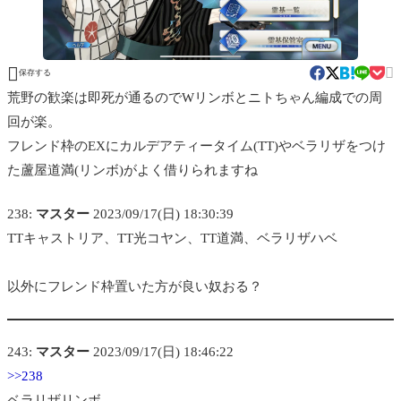


保存する
荒野の歓楽は即死が通るのでWリンボとニトちゃん編成での周
回が楽。
フレンド枠のEXにカルデアティータイム(TT)やベラリザをつけ
た蘆屋道満(リンボ)がよく借りられますね
238:
マスター
2023/09/17(日) 18:30:39
TTキャストリア、TT光コヤン、TT道満、ベラリザハベ
以外にフレンド枠置いた方が良い奴おる？
243:
マスター
2023/09/17(日) 18:46:22
>>238
ベラリザリンボ