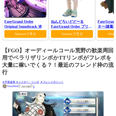
Fate/Grand Order
ねんどろいどどーる
Fate/Gra
Original Soundtrack Ⅶ
Fate/Grand Order プリテ
ター/諸葛
ンダー/オベロン 爽やかサ
Amazonで見る
Amazonで見る
Ama
マー・プリンスVer.
【FGO】オーディールコール荒野の歓楽周回
用でベラリザリンボかTTリンボがフレポを
大量に稼いでくる？！最近のフレンド枠の流
行
芦屋道満 キャスター・リンボ
フレンドポイント


SissyDuck
3分41秒
0