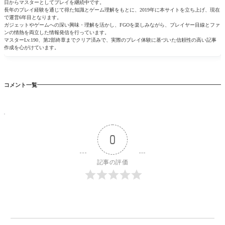
日からマスターとしてプレイを継続中です。
長年のプレイ経験を通じて得た知識とゲーム理解をもとに、2019年に本サイトを立ち上げ、現在
で運営6年目となります。
ガジェットやゲームへの深い興味・理解を活かし、FGOを楽しみながら、プレイヤー目線とファ
ンの情熱を両立した情報発信を行っています。
マスターLv.190、第2部終章までクリア済みで、実際のプレイ体験に基づいた信頼性の高い記事
作成を心がけています。
コメント一覧
0
記事の評価