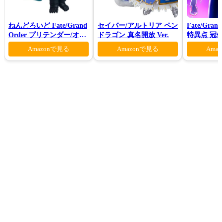
ねんどろいど Fate/Grand
セイバー/アルトリア ペン
Fate/Gran
Order プリテンダー/オベ
ドラゴン 真名開放 Ver.
特異点 冠
ロン ヴォーティガーン
モン-(完全
Amazonで見る
Amazonで見る
Ama