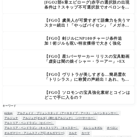
[FGO2部6章エピローグ]赤字の選択肢の出現
条件は？スキップ不可選択肢でオベロンを疑
う選択肢を選ぶと好感度（察しのよさ？）が
上がり出てくる
【FGO】虞美人が可愛すぎて語彙力を失うマ
スター続出！「やっぱパイセン」「メガネよ
い文明」
【FGO】剣ジルにNP100チャージ条件追
加！術ジルも呪い特攻獲得で大きく強化
【FGO】星5バーサーカー リリスの宝具動画
「虚妄は闇の娘イシャー・ラーアー」+EX
【FGO】ヴリトラが美しすぎる…簡易霊衣
「トリシラス」に称賛の声続出！あれ、ちっ
ちゃいわえは？
【FGO】ソロモンの宝具強化素材とコインは
どこで手に入るの？
キーワード
pickup
アルクェイド・ブリュンスタッド（アーキタイプ：アース）〈ムーンキャンサー〉
アルジュナ
アルジュナ[オルタ]（神たるアルジュナ）〈バーサーカー〉
アルトリア・ペンドラゴン〈セイバー〉
アルトリア・ペンドラゴン（キャストリア）〈キャスター〉
エレシュキガル
オベロン
オルガマリー・アニムスフィア(U-オルガマリー)
カルナ
カーマ