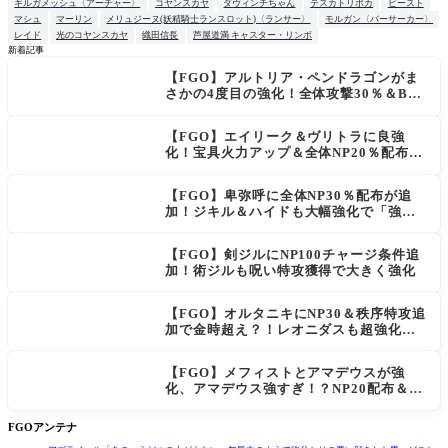
ギルガメッシュ〈アーチャー〉
コヤンスカヤ
ダヴィンチちゃん
テスカトリポカ
ビースト
マシュ
マーリン
メリュジーヌ(妖精騎士ランスロット)〈ランサー〉
モルガン〈バーサーカー〉
レイド
光のコヤンスカヤ
織田信長
芦屋道満 キャスター・リンボ
新着記事
【FGO】アルトリア・ペンドラゴンがま
NEW
さかの4度目の強化！全体攻撃30％＆B攻
撃時NP獲得ロムルスも良強化！
【FGO】エイリーク＆ヴリトラに良強
化！宝具火力アップ＆全体NP20％配布で
一気に使いやすく
【FGO】卑弥呼に全体NP30％配布が追
加！ジキル＆ハイドも大幅強化で「強す
ぎる」の声
【FGO】剣ジルにNP100チャージ条件追
加！術ジルも呪い特攻獲得で大きく強化
【FGO】オルタニキにNP30＆秩序特攻追
加で金時超え？！レオニダスも超強化で
「低レアとは思えない」の反響
【FGO】メフィストとアマデウスが強
化、アマデウス強すぎ！？NP20配布＆Ar
ts44％強化に「最強でワロタ」の声
FGOアンテナ