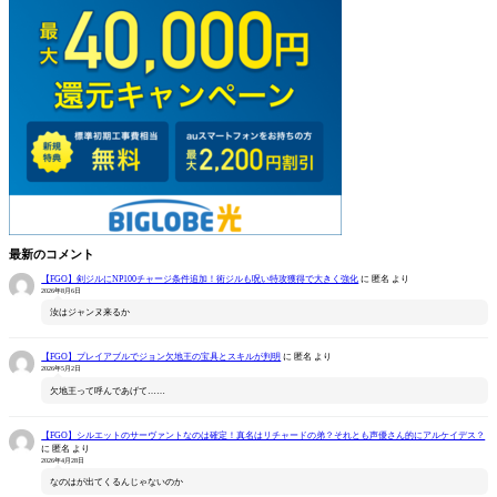
最新のコメント
【FGO】剣ジルにNP100チャージ条件追加！術ジルも呪い特攻獲得で大きく強化
に
匿名
より
2026年8月6日
汝はジャンヌ来るか
【FGO】プレイアブルでジョン欠地王の宝具とスキルが判明
に
匿名
より
2026年5月2日
欠地王って呼んであげて……
【FGO】シルエットのサーヴァントなのは確定！真名はリチャードの弟？それとも声優さん的にアルケイデス？
に
匿名
より
2026年4月28日
なのはが出てくるんじゃないのか