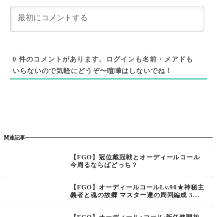
0
件のコメントがあります。ログインも名前・メアドも
いらないので気軽にどうぞ〜喧嘩はしないでね！
関連記事
【FGO】冠位戴冠戦とオーディールコール
今周るならばどっち？
【FGO】オーディールコールLv.90★神秘主
義者と魂の故郷 マスター達の周回編成 3Wa
veのHP115万エレナが厳しそうだけど６積
み３ターンできてる？