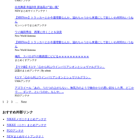
UMAアンテナ
出光興産 利益8倍 原油高が“追い風”
NEWまとめサイトアンテナ！
【MHNow】トラッカーとか今週増量なんか。溢れちゃうから来週にして欲しいわ何狩れいうね
ん
モンハンナウまとめアンテナ
ワイ織田秀信 西軍に付くことを決意
New World Antenna
【MHNow】トラッカーとか今週増量なんか。溢れちゃうから来週にして欲しいわ何狩れいうね
ん
New World Antenna
俺氏、スパロボVの難易度にビビるｗｗｗｗｗｗｗｗｗｗｗ
まとめくすアンテナ
【ウマ娘】4コマ「心から叫ぶウインバリアシオンとシュヴァルグラン」
話題のまとめアンテナ
By admin
4コマ「心から叫ぶウインバリアシオンとシュヴァルグラン」
UMAアンテナ
アズライール「あの、うだつの上がらない、無気力のようで物分かりの悪い顔をした男、どこか
で…。ダンテ、というのか。もしや、...
FGOアンテナ
1
2
3
…
Next
おすすめ外部リンク
NIKKEメガニケまとめアンテナ
NIKKE（ニケ）まとめアンテナ
FGOアンテナ
NEWまとめサイトアンテナ！