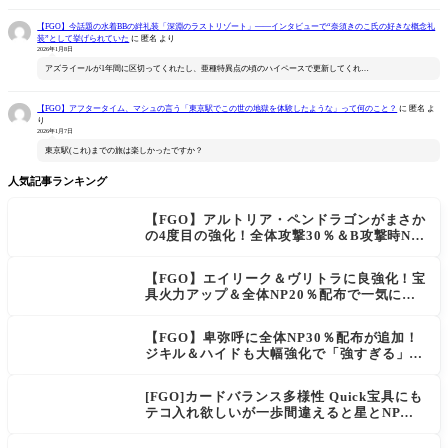
【FGO】今話題の水着BBの絆礼装「深淵のラストリゾート」――インタビューで“奈須きのこ氏の好きな概念礼
装”として挙げられていた
に
匿名
より
2026年1月8日
アズライールが1年間に区切ってくれたし、亜種特異点の頃のハイペースで更新してくれ…
【FGO】アフタータイム、マシュの言う「東京駅でこの世の地獄を体験したような」って何のこと？
に
匿名
よ
り
2026年1月7日
東京駅(これ)までの旅は楽しかったですか？
人気記事ランキング
【FGO】アルトリア・ペンドラゴンがまさか
の4度目の強化！全体攻撃30％＆B攻撃時NP
獲得ロムルスも良強化！
【FGO】エイリーク＆ヴリトラに良強化！宝
具火力アップ＆全体NP20％配布で一気に使
いやすく
【FGO】卑弥呼に全体NP30％配布が追加！
ジキル＆ハイドも大幅強化で「強すぎる」の
声
[FGO]カードバランス多様性 Quick宝具にも
テコ入れ欲しいが一歩間違えると星とNP楽
に稼げちゃうから調整難易度が高そう