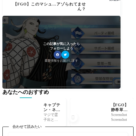
ルスタンドとスリーブ付き
【FGO】このマシュ…アゾられてませ
ん？
この記事が気に入ったら
フォローしよう
最新情報をお届けします
あなたへのおすすめ
キャプテ
【FGO】
ン・ネモ
静希草十
船長が貝
郎、バー
マジで霊
Screenshot

殻と神脈
サーカー
子出とる
Screenshot
霊子とピ
要素なさ
な再臨素
合わせて読みたい
ンポイン
そうに見
材の貝殻
トに在庫
えるが何
欲しさに