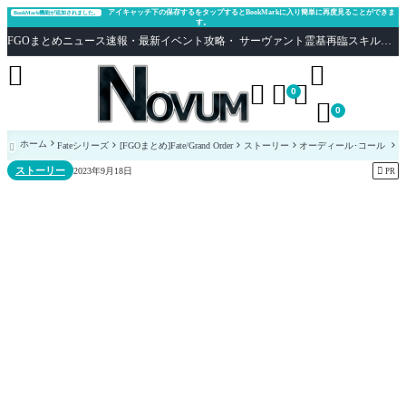
アイキャッチ下の保存するをタップするとBookMarkに入り簡単に再度見ることができま
BookMark機能が追加されました。
す。
FGOまとめニュース速報・最新イベント攻略・ サーヴァント霊基再臨スキル性能評価まとめ Fate/Grand Order





0

0
ホーム
Fateシリーズ
[FGOまとめ]Fate/Grand Order
ストーリー
オーディール･コール

ストーリー

2023年9月18日
PR