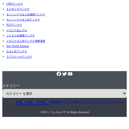
UMAアンテナ
まとめくすアンテナ
モンハンナウまとめ速報アンテナ
モンハンナウまとめアンテナ
FGOアンテナ
メガニケあんてな
ニケまとめ速報アンテナ
メガニケまとめアンテナ攻略速報
New World Antenna
おまとめアンテナ
ラブラドールアンテナ
カテゴリー
HOME
Twitter
YouTube
運営者情報・サイト情報
RSS・コンタクトフォーム
プライバシーポリシー
icon-home
icon-twitter
icon-youtube

2019 ノウムカルデア All Rights Reserved.