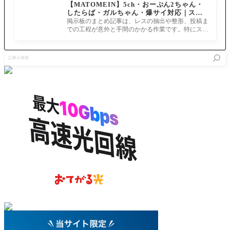
【MATOMEIN】5ch・おーぷん2ちゃん・
が少ない
故にバー
中級行こ
したらば・ガルちゃん・爆サイ対応｜スマ
素材を要
サーカ
うと思っ
ホでまとめ記事を作れるアプリ FGOのまと
求してき
ー？【Fa
掲示板のまとめ記事は、レスの抽出や整形、投稿ま
てたが…
め記事ができるまで
て泣いて
te/Grand
での工程が意外と手間のかかる作業です。特にスマ
イベント
る。初級
Order 魔
ホで完結させようとすると、コ
進行と噛
で霊子落
法使いの
み合う間
記
ちるぞ！
夜コラ
は初級で
事
[FGO虚
ボ】
いいか 11
を
数大海戦
7: FGO民 2
検
イマジナ
020/11/11
索
リ･スク
(水
ランブル
～ノーチ
ラス浮上
せよ～]