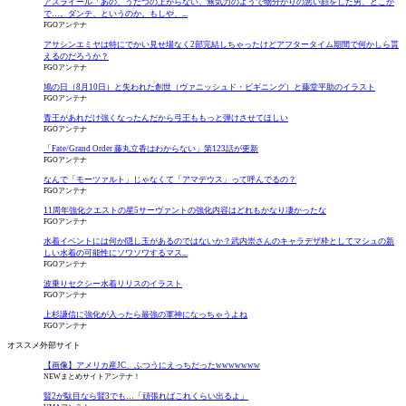
アズライール「あの、うだつの上がらない、無気力のようで物分かりの悪い顔をした男、どこか
で…。ダンテ、というのか。もしや、...
FGOアンテナ
アサシンエミヤは特にでかい見せ場なく2部完結しちゃったけどアフタータイム期間で何かしら貰
えるのだろうか？
FGOアンテナ
鳩の日（8月10日）と失われた創世（ヴァニッシュド・ビギニング）と藤堂平助のイラスト
FGOアンテナ
青王があれだけ強くなったんだから弓王ももっと弾けさせてほしい
FGOアンテナ
「Fate/Grand Order 藤丸立香はわからない」第123話が更新
FGOアンテナ
なんで「モーツァルト」じゃなくて「アマデウス」って呼んでるの？
FGOアンテナ
11周年強化クエストの星5サーヴァントの強化内容はどれもかなり凄かったな
FGOアンテナ
水着イベントには何か隠し玉があるのではないか？武内崇さんのキャラデザ枠としてマシュの新
しい水着の可能性にソワソワするマス...
FGOアンテナ
波乗りセクシー水着リリスのイラスト
FGOアンテナ
上杉謙信に強化が入ったら最強の軍神になっちゃうよね
FGOアンテナ
オススメ外部サイト
【画像】アメリカ産JC、ふつうにえっちだったwwwwwww
NEWまとめサイトアンテナ！
賢2が駄目なら賢3でも…「頑張ればこれくらい出るよ」