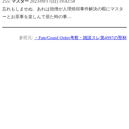
255:
マスター
2023/09/17(日) 19:42:58
忘れもしませぬ、あれは拙僧が人理焼却事件解決の暇にマスタ
ーとお茶事を楽しんで居た時の事…
参照元:
・
Fate/Grand Order考察・雑談スレ第4997の聖杯