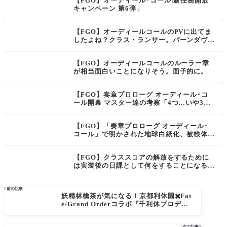
【FGO】オーディール･コール:新任務開放
キャンペーン 第6弾」
【FGO】オーディールコールのPVに出てま
したよね？クラス・ランサー。パーンダヴァ
五王子の一人ビーマ【バレンタイン2023】
【FGO】オーディールコールのルーラー章
が相当面白いことになりそう。面子的に。
【FGO】奏章プロローグ オーディール･コ
ール開幕 マスター達の考察「4つ…いや3つ
の清算」
【FGO】「奏章プロローグ オーディール･
コール」で明かされた地球白紙化、被検体E
の謎
【FGO】クラススコアの解放をするために
は実装後の日課として何をすることになるの
か？オーディールコール

前の記事
妖精林檎茶が気になる！京都利休園✖️Fat
e/Grand Orderコラボ『千利休プロデュ
ースのお茶セット』描き下ろし「蘆屋道
満」「葛飾北斎」「モルガン」のアクリ
次の記事
