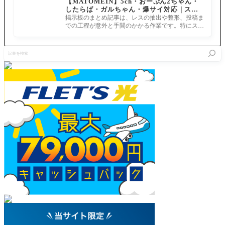
【MATOMEIN】5ch・おーぷん2ちゃん・
刻！つい
ムダリリ
高い へい
ろうけど3
したらば・ガルちゃん・爆サイ対応｜スマ
でに制服
ス]メル
よーかる
ヒットし
ホでまとめ記事を作れるアプリ FGOのまと
霊衣お願
トは4タ
掲示板のまとめ記事は、レスの抽出や整形、投稿ま
でらっく
かないか
め記事ができるまで
いしま
ーンアー
での工程が意外と手間のかかる作業です。特にスマ
す！ イベ
ら楽にシ
す。切
ツアップ
ホで完結させようとすると、コ
ント開催
ステムで
に。セイ
とフィー
期間◆202
きるかち
記
バーウォ
ルド変換
1年1月6日
ょっと不
事
ーズ２
をどう利
(水) 18:00
安あるな
を
～始まり
用できる
(予定)～1
へいよー
検
の宇宙へ
かが肝に
月20日(水)
かる
索
～ ライ
なるな
ト版開催