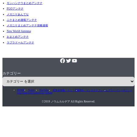
モンハンナウまとめアンテナ
FGOアンテナ
メガニケあんてな
ニケまとめ速報アンテナ
メガニケまとめアンテナ攻略速報
New World Antenna
おまとめアンテナ
ラブラドールアンテナ
カテゴリー
HOME
Twitter
YouTube
運営者情報・サイト情報
RSS・コンタクトフォーム
プライバシーポリシー
icon-home
icon-twitter
icon-youtube

2019 ノウムカルデア All Rights Reserved.