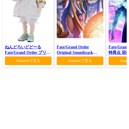
ねんどろいどどーる
Fate/Grand Order
Fate/Gran
Fate/Grand Order プリテ
Original Soundtrack
特異点 冠
ンダー/オベロン 爽やかサ
VI(初回仕様限定盤)
モン-(完全
Amazonで見る
Amazonで見る
Ama
マー・プリンスVer.