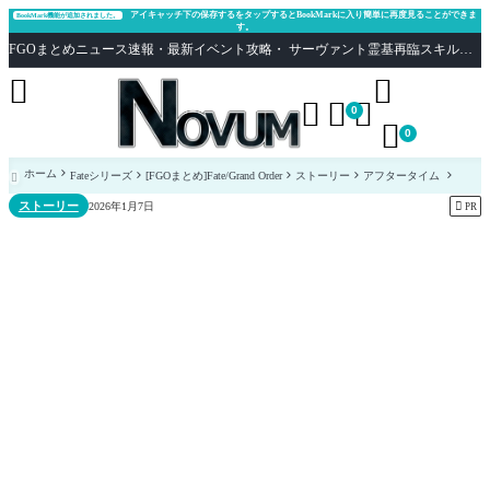
アイキャッチ下の保存するをタップするとBookMarkに入り簡単に再度見ることができま
BookMark機能が追加されました。
す。
FGOまとめニュース速報・最新イベント攻略・ サーヴァント霊基再臨スキル性能評価まとめ Fate/Grand Order





0

0
ホーム
Fateシリーズ
[FGOまとめ]Fate/Grand Order
ストーリー
アフタータイム

ストーリー

2026年1月7日
PR