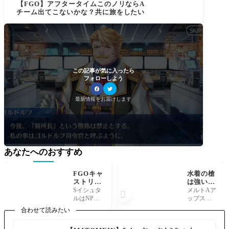
【FGO】アフタータイムこのノリならA
チーム出てこないかな？共に旅をしたい
この記事が気に入ったら
フォローしよう
最新情報をお届けします
あなたへのおすすめ
FGOキャ
水着の槍
ストリア
は強いの
システム
多いけど
Sイシュタ
メルトAア

適正最高
水着メル
ルはNP効
ップスキ
峰スペー
トはどう
率よくNP
ル使って
合わせて読みたい
スイシュ
なるかな
獲得50で
たからA全
タル復
[FGOラ
安定性も
体なんだ