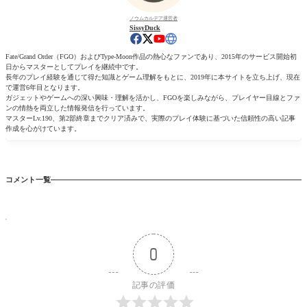
ノウムカルデア運営者
SissyDuck
Fate/Grand Order（FGO）およびType-Moon作品の熱心なファンであり、2015年のサービス開始初
日からマスターとしてプレイを継続中です。
長年のプレイ経験を通じて得た知識とゲーム理解をもとに、2019年に本サイトを立ち上げ、現在
で運営6年目となります。
ガジェットやゲームへの深い興味・理解を活かし、FGOを楽しみながら、プレイヤー目線とファ
ンの情熱を両立した情報発信を行っています。
マスターLv.190、第2部終章までクリア済みで、実際のプレイ体験に基づいた信頼性の高い記事
作成を心がけています。
コメント一覧
0
記事の評価