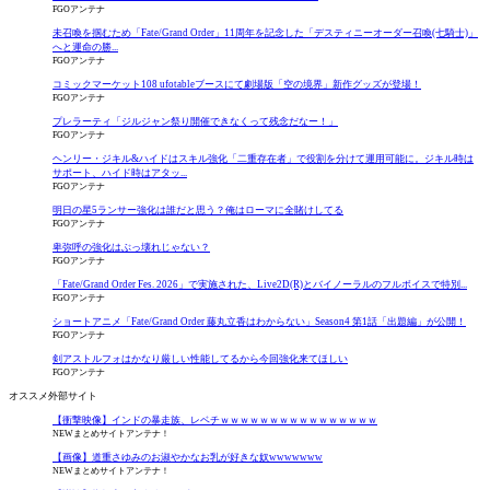
FGOアンテナ
未召喚を掴むため「Fate/Grand Order」11周年を記念した「デスティニーオーダー召喚(七騎士)」
へと運命の勝...
FGOアンテナ
コミックマーケット108 ufotableブースにて劇場版「空の境界」新作グッズが登場！
FGOアンテナ
プレラーティ「ジルジャン祭り開催できなくって残念だなー！」
FGOアンテナ
ヘンリー・ジキル&ハイドはスキル強化「二重存在者」で役割を分けて運用可能に。ジキル時は
サポート、ハイド時はアタッ...
FGOアンテナ
明日の星5ランサー強化は誰だと思う？俺はローマに全賭けしてる
FGOアンテナ
卑弥呼の強化はぶっ壊れじゃない？
FGOアンテナ
「Fate/Grand Order Fes. 2026」で実施された、Live2D(R)とバイノーラルのフルボイスで特別...
FGOアンテナ
ショートアニメ「Fate/Grand Order 藤丸立香はわからない」Season4 第1話「出題編」が公開！
FGOアンテナ
剣アストルフォはかなり厳しい性能してるから今回強化来てほしい
FGOアンテナ
オススメ外部サイト
【衝撃映像】インドの暴走族、レベチｗｗｗｗｗｗｗｗｗｗｗｗｗｗｗｗ
NEWまとめサイトアンテナ！
【画像】道重さゆみのお淑やかなお乳が好きな奴wwwwwww
NEWまとめサイトアンテナ！