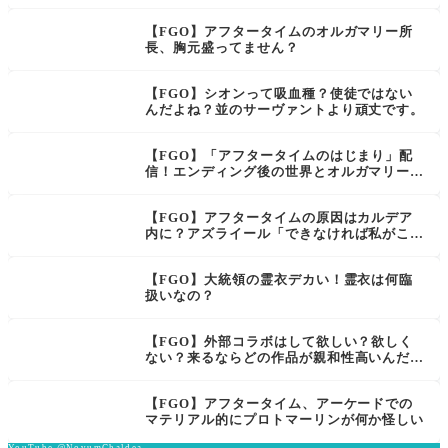
【FGO】アフタータイムのオルガマリー所
長、胸元盛ってません？
【FGO】シオンって吸血種？使徒ではない
んだよね？並のサーヴァントより頑丈です。
【FGO】「アフタータイムのはじまり」配
信！エンディング後の世界とオルガマリー霊
衣に歓喜の声
【FGO】アフタータイムの原因はカルデア
内に？アズライール「できなければ私がここ
で解決する。」
【FGO】大統領の霊衣デカい！霊衣は何臨
扱いなの？
【FGO】外部コラボはして欲しい？欲しく
ない？来るならどの作品が親和性高いんだろ
う
【FGO】アフタータイム、アーケードでの
マテリアル的にプロトマーリンが何か怪しい