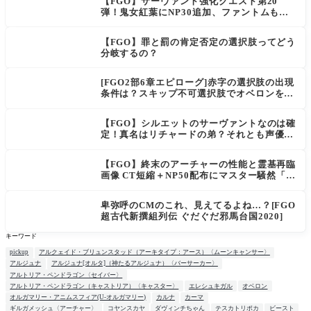
【FGO】サーヴァント強化クエスト第20
弾！鬼女紅葉にNP30追加、ファントムも大
幅強化
【FGO】罪と罰の肯定否定の選択肢ってどう
分岐するの？
[FGO2部6章エピローグ]赤字の選択肢の出現
条件は？スキップ不可選択肢でオベロンを疑
う選択肢を選ぶと好感度（察しのよさ？）が
上がり出てくる
【FGO】シルエットのサーヴァントなのは確
定！真名はリチャードの弟？それとも声優さ
ん的にアルケイデス？
【FGO】終末のアーチャーの性能と霊基再臨
画像 CT短縮＋NP50配布にマスター騒然「普
通に強い」「サポ性能高すぎ」
卑弥呼のCMのこれ、見えてるよね…？[FGO
超古代新撰組列伝 ぐだぐだ邪馬台国2020]
キーワード
pickup
アルクェイド・ブリュンスタッド（アーキタイプ：アース）〈ムーンキャンサー〉
アルジュナ
アルジュナ[オルタ]（神たるアルジュナ）〈バーサーカー〉
アルトリア・ペンドラゴン〈セイバー〉
アルトリア・ペンドラゴン（キャストリア）〈キャスター〉
エレシュキガル
オベロン
オルガマリー・アニムスフィア(U-オルガマリー)
カルナ
カーマ
ギルガメッシュ〈アーチャー〉
コヤンスカヤ
ダヴィンチちゃん
テスカトリポカ
ビースト