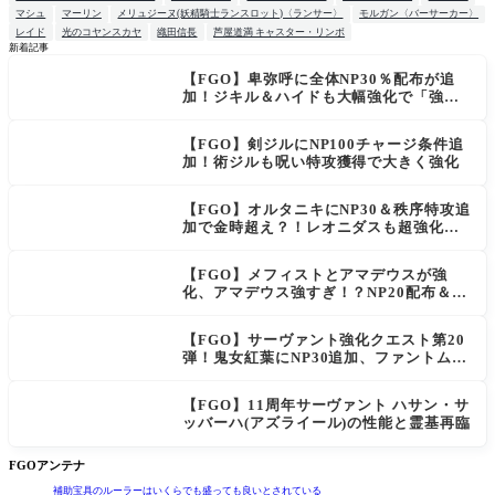
マシュ
マーリン
メリュジーヌ(妖精騎士ランスロット)〈ランサー〉
モルガン〈バーサーカー〉
レイド
光のコヤンスカヤ
織田信長
芦屋道満 キャスター・リンボ
新着記事
【FGO】卑弥呼に全体NP30％配布が追
NEW
加！ジキル＆ハイドも大幅強化で「強す
ぎる」の声
【FGO】剣ジルにNP100チャージ条件追
加！術ジルも呪い特攻獲得で大きく強化
【FGO】オルタニキにNP30＆秩序特攻追
加で金時超え？！レオニダスも超強化で
「低レアとは思えない」の反響
【FGO】メフィストとアマデウスが強
化、アマデウス強すぎ！？NP20配布＆Ar
ts44％強化に「最強でワロタ」の声
【FGO】サーヴァント強化クエスト第20
弾！鬼女紅葉にNP30追加、ファントムも
大幅強化
【FGO】11周年サーヴァント ハサン・サ
ッバーハ(アズライール)の性能と霊基再臨
FGOアンテナ
補助宝具のルーラーはいくらでも盛っても良いとされている