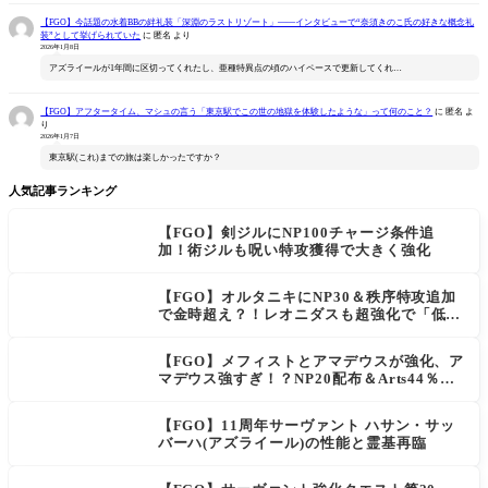
【FGO】今話題の水着BBの絆礼装「深淵のラストリゾート」――インタビューで“奈須きのこ氏の好きな概念礼
装”として挙げられていた
に
匿名
より
2026年1月8日
アズライールが1年間に区切ってくれたし、亜種特異点の頃のハイペースで更新してくれ…
【FGO】アフタータイム、マシュの言う「東京駅でこの世の地獄を体験したような」って何のこと？
に
匿名
よ
り
2026年1月7日
東京駅(これ)までの旅は楽しかったですか？
人気記事ランキング
【FGO】剣ジルにNP100チャージ条件追
加！術ジルも呪い特攻獲得で大きく強化
【FGO】オルタニキにNP30＆秩序特攻追加
で金時超え？！レオニダスも超強化で「低レ
アとは思えない」の反響
【FGO】メフィストとアマデウスが強化、ア
マデウス強すぎ！？NP20配布＆Arts44％強
化に「最強でワロタ」の声
【FGO】11周年サーヴァント ハサン・サッ
バーハ(アズライール)の性能と霊基再臨