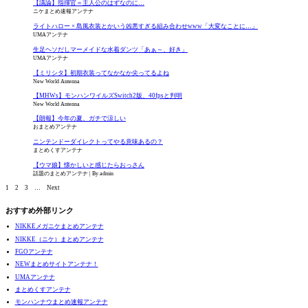
【議論】指揮官＝主人公のはずなのに…
ニケまとめ速報アンテナ
ライトハロー × 島風衣装とかいう凶悪すぎる組み合わせwww「大変なことに…」
UMAアンテナ
生足ヘソだしマーメイドな水着ダンツ「あぁ～、好き」
UMAアンテナ
【ミリシタ】初期衣装ってなかなか尖ってるよね
New World Antenna
【MHWs】モンハンワイルズSwitch2版、40fpsと判明
New World Antenna
【朗報】今年の夏、ガチで涼しい
おまとめアンテナ
ニンテンドーダイレクトってやる意味あるの？
まとめくすアンテナ
【ウマ娘】懐かしいと感じたらおっさん
話題のまとめアンテナ
By admin
1
2
3
…
Next
おすすめ外部リンク
NIKKEメガニケまとめアンテナ
NIKKE（ニケ）まとめアンテナ
FGOアンテナ
NEWまとめサイトアンテナ！
UMAアンテナ
まとめくすアンテナ
モンハンナウまとめ速報アンテナ