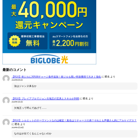
最新のコメント
【FGO】剣ジルにNP100チャージ条件追加！術ジルも呪い特攻獲得で大きく強化
に
匿名
より
2026年8月6日
汝はジャンヌ来るか
【FGO】プレイアブルでジョン欠地王の宝具とスキルが判明
に
匿名
より
2026年5月2日
欠地王って呼んであげて……
【FGO】シルエットのサーヴァントなのは確定！真名はリチャードの弟？それとも声優さん的にアルケイデス？
に
匿名
より
2026年4月28日
なのはが出てくるんじゃないのか