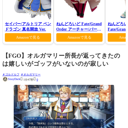
セイバー/アルトリア ペン
ねんどろいど Fate/Grand
ねんどろい
ドラゴン 真名開放 Ver.
Order アーチャー/バーヴ
Fate/Gra
ァン シー
ンダー/オ
Amazonで見る
Amazonで見る
Ama
マー・プリン
【FGO】オルガマリー所長が返ってきたの
は嬉しいがゴッフがいないのが寂しい
ゴルドルフ
オルガマリー


SissyDuck
1分47秒
0