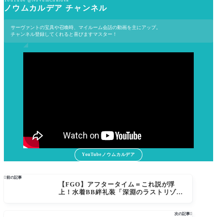
YouTube @NovumChaldea
ノウムカルデア チャンネル
サーヴァントの宝具や召喚時、マイルーム会話の動画を主にアップ。
チャンネル登録してくれると喜びますマスター！
YouTubeノウムカルデア

前の記事
【FGO】アフタータイム＝これ説が浮
上！水着BB絆礼装「深淵のラストリゾー
ト」と一致しすぎてフォーリナー章疑惑
次の記事
