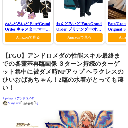
ねんどろいど Fate/Grand
ねんどろいど Fate/Grand
Fate/Grand
Order キャスター/マーリ
Order プリテンダー/オベ
Original S
ン 花の魔術師Ver.
ロン ヴォーティガーン
Ⅶ(初回仕
Amazonで見る
Amazonで見る
Ama
【FGO】アンドロメダの性能スキル最終ま
での各霊基再臨画像 ３ターン持続のターゲ
ット集中に被ダメ時NPアップ ヘラクレスの
ひいおばあちゃん！2臨の水着がとっても凄
い！
pickup
アンドロメダ


SissyDuck
5分19秒
0