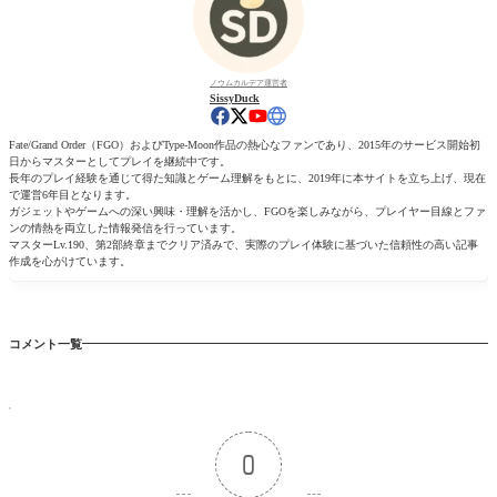
ノウムカルデア運営者
SissyDuck
Fate/Grand Order（FGO）およびType-Moon作品の熱心なファンであり、2015年のサービス開始初
日からマスターとしてプレイを継続中です。
長年のプレイ経験を通じて得た知識とゲーム理解をもとに、2019年に本サイトを立ち上げ、現在
で運営6年目となります。
ガジェットやゲームへの深い興味・理解を活かし、FGOを楽しみながら、プレイヤー目線とファ
ンの情熱を両立した情報発信を行っています。
マスターLv.190、第2部終章までクリア済みで、実際のプレイ体験に基づいた信頼性の高い記事
作成を心がけています。
コメント一覧
0