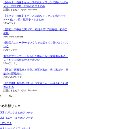
【小ネタ・画像】イギリスの武ルメファンの痛バッグｗ
ｗｗ 他ウマ娘・競馬小ネタまとめ
話題のまとめアンテナ
By admin
【小ネタ・画像】イギリスの武ルメファンの痛バッグ
www 他ウマ娘・競馬小ネタまとめ
UMAアンテナ
【芸能】田中みな実（39）結婚＆第1子妊娠後、初の公
の場
New World Antenna
補助宝具のルーラーはいくらでも盛っても良いとされて
いる
FGOアンテナ
海外のファンアートからしか得られない栄養素がある。
←「おデジ以外味付けが濃いな…」
UMAアンテナ
【事故】路面電車と衝突…車置き逃走 当て逃げか 事
故の一部始終⋯
おまとめアンテナ
【ウマ娘】海外勢が描いたウマ娘からしか得られない栄
養がある
話題のまとめアンテナ
By admin
3
…
Next
すめ外部リンク
IKKEメガニケまとめアンテナ
IKKE（ニケ）まとめアンテナ
GOアンテナ
EWまとめサイトアンテナ！