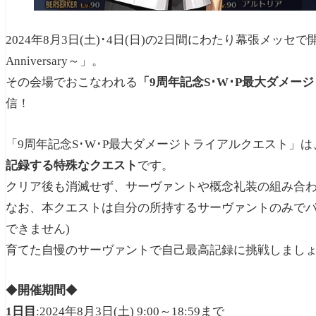
2024年8月3日(土)･4日(日)の2日間にわたり幕張メッセで開催される「FG
Anniversary～」。
その会場でおこなわれる
「9周年記念S･W･P最大ダメー
信！
「9周年記念S･W･P最大ダメージトライアルクエスト」は
記録する特殊なクエスト
です。
クリア後も消滅せず、サーヴァントや概念礼装の組み合
なお、本クエストは自分の所持するサーヴァントのみでパ
できません)
育てた自慢のサーヴァントで自己最高記録に挑戦しまし
◆
開催期間
◆
1日目
:2024年8月3日(土) 9:00～18:59まで