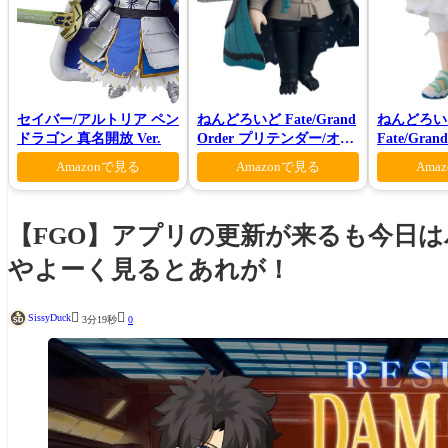
セイバー/アルトリア ペン
ねんどろいど Fate/Grand
ねんどろい
ドラゴン 真名開放 Ver.
Order プリテンダー/オベ
Fate/Gra
ロン ヴォーティガーン
ンダー/オ
Amazonで見る
Amazonで見る
Ama
マー・プリン
【FGO】アプリの更新が来るも今日
やよーく見るとあれが！


SissyDuck
3分19秒
0