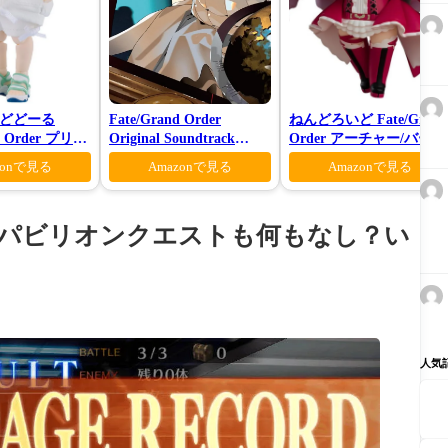
どどーる
Fate/Grand Order
ねんどろいど Fate/Grand
nd Order プリテ
Original Soundtrack
Order アーチャー/バーヴ
ベロン 爽やかサ
Ⅶ(初回仕様限定盤)
ァン シー
zonで見る
Amazonで見る
Amazonで見る
スVer.
はパビリオンクエストも何もなし？い
人気