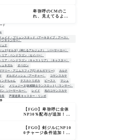
霊基再臨画像 CT
デス？
短縮＋NP50配布に
卑弥呼のCMのこ
マスター騒然「普
れ、見えてるよ
通に強い」「サポ
ね…？[FGO超古代
性能高すぎ」
ード
新撰組列伝 ぐだぐ
だ邪馬台国2020]
up
クェイド・ブリュンスタッド（アーキタイプ：アース）
ーンキャンサー〉
ジュナ
ジュナ[オルタ]（神たるアルジュナ）〈バーサーカー〉
トリア・ペンドラゴン〈セイバー〉
トリア・ペンドラゴン（キャストリア）〈キャスター〉
シュキガル
オベロン
ガマリー・アニムスフィア(U-オルガマリー)
カルナ
マ
ギルガメッシュ〈アーチャー〉
コヤンスカヤ
ィンチちゃん
テスカトリポカ
ビースト
マシュ
リン
メリュジーヌ(妖精騎士ランスロット)〈ランサー〉
ガン〈バーサーカー〉
レイド
光のコヤンスカヤ
信長
芦屋道満 キャスター・リンボ
事
【FGO】卑弥呼に全体
W
NP30％配布が追加！ジ
キル＆ハイドも大幅強
化で「強すぎる」の声
【FGO】剣ジルにNP10
0チャージ条件追加！術
ジルも呪い特攻獲得で