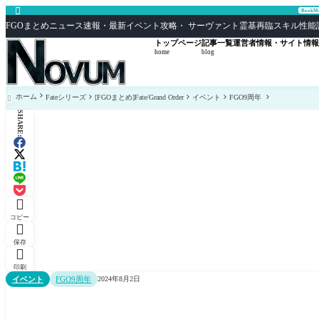

Book
FGOまとめニュース速報・最新イベント攻略・ サーヴァント霊基再臨スキル性能評価まとめ F
トップページ
記事一覧
運営者情報・サイト情報
home
blog
ホーム
Fateシリーズ
[FGOまとめ]Fate/Grand Order
イベント
FGO9周年

SHARE:

コピー

保存

印刷
イベント
FGO9周年
2024年8月2日