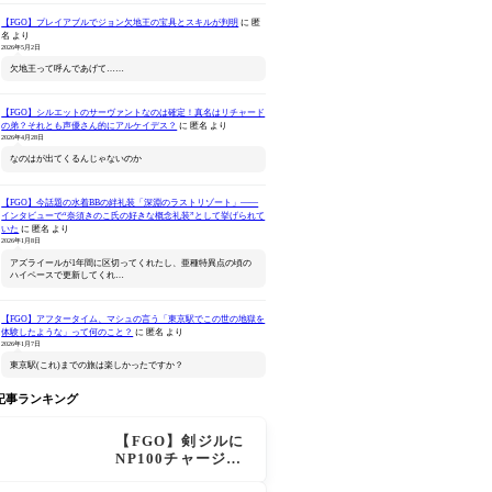
【FGO】プレイアブルでジョン欠地王の宝具とスキルが判明
に
匿
名
より
2026年5月2日
欠地王って呼んであげて……
【FGO】シルエットのサーヴァントなのは確定！真名はリチャード
の弟？それとも声優さん的にアルケイデス？
に
匿名
より
ねんどろいど Fate/Grand
Fate/Grand Order キャス
Fate/Gra
2026年4月28日
Order キャスター/マーリ
ター/諸葛孔明
特異点 冠
なのはが出てくるんじゃないのか
ン 花の魔術師Ver.
モン-(完
Amazonで見る
Amazonで見る
Ama
【FGO】今話題の水着BBの絆礼装「深淵のラストリゾート」――
インタビューで“奈須きのこ氏の好きな概念礼装”として挙げられて
いた
に
匿名
より
2026年1月8日
アズライールが1年間に区切ってくれたし、亜種特異点の頃の
ハイペースで更新してくれ…
【FGO】アフタータイム、マシュの言う「東京駅でこの世の地獄を
体験したような」って何のこと？
に
匿名
より
2026年1月7日
東京駅(これ)までの旅は楽しかったですか？
記事ランキング
【FGO】剣ジルに
NP100チャージ条
件追加！術ジルも