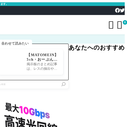
きます。


0
合わせて読みたい
あなたへのおすすめ
【MATOMEIN】
5ch・おーぷん2
ちゃん・したら
掲示板のまとめ記事
ば・ガルちゃん・
は、レスの抽出や整
爆サイ対応｜スマ
形、投稿までの工程
ホでまとめ記事を
が意外と手間のかか
作れるアプリ FG
る作業です。特にス
Oのまとめ記事が
マホで完結させよう
できるまで
とすると、コ