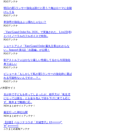
FGOアンテナ
明日の星5ランサー強化は誰だと思う？俺はローマに全賭
けしてる
FGOアンテナ
卑弥呼の強化はぶっ壊れじゃない？
FGOアンテナ
「Fate/Grand Order Fes. 2026」で実施された、Live2D(R)
とバイノーラルのフルボイスで特別...
FGOアンテナ
ショートアニメ「Fate/Grand Order 藤丸立香はわからな
い」Season4 第1話「出題編」が公開！
FGOアンテナ
剣アストルフォはかなり厳しい性能してるから今回強化
来てほしい
FGOアンテナ
ビショーネ「もしかして私が星5ランサーの強化枠に選ば
れる可能性ないんですか…？」
FGOアンテナ
メ外部サイト
夫が外で子どもを作ってしまったが、相手方が「私生児
になっては困る」とお金を包んで頭を下げに来ても応じ
ず、晩年まで離婚に応...
NEWまとめサイトアンテナ！
最近行った神社仏閣
NEWまとめサイトアンテナ！
【話題】ペルソナコラボ「天城雪子」ｷﾀ━━━(ﾟ
∀ﾟ)━━━!!
ニケまとめ速報アンテナ