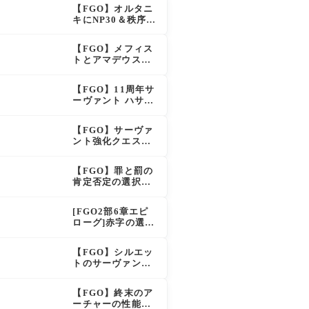
呪い特攻獲得で大
【FGO】オルタニ
きく強化
キにNP30＆秩序特
攻追加で金時超
え？！レオニダス
【FGO】メフィス
も超強化で「低レ
トとアマデウスが
アとは思えない」
強化、アマデウス
の反響
強すぎ！？NP20配
【FGO】11周年サ
布＆Arts44％強化
ーヴァント ハサ
に「最強でワロ
ン・サッバーハ(ア
タ」の声
ズライール)の性能
【FGO】サーヴァ
と霊基再臨
ント強化クエスト
第20弾！鬼女紅葉
にNP30追加、ファ
【FGO】罪と罰の
ントムも大幅強化
肯定否定の選択肢
ってどう分岐する
の？
[FGO2部6章エピ
ローグ]赤字の選択
肢の出現条件は？
スキップ不可選択
【FGO】シルエッ
肢でオベロンを疑
トのサーヴァント
う選択肢を選ぶと
なのは確定！真名
好感度（察しのよ
はリチャードの
さ？）が上がり出
【FGO】終末のア
弟？それとも声優
てくる
ーチャーの性能と
さん的にアルケイ