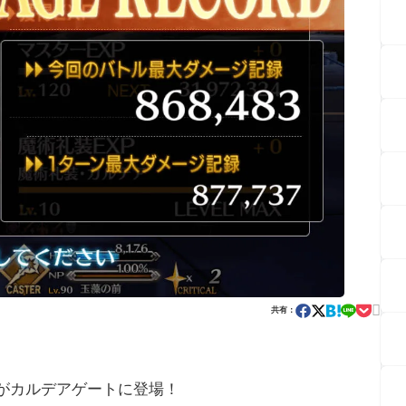

共有：
がカルデアゲートに登場！