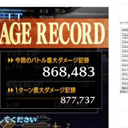
キーワ
pick
アル
〈ム
アル
アル
アル
アル
エレ
オル
カー
ダヴ
マー
モル
織田
新着記
NE