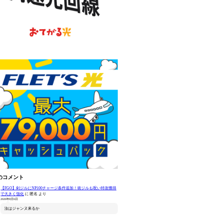
のコメント
【FGO】剣ジルにNP100チャージ条件追加！術ジルも呪い特攻獲得
で大きく強化
に
匿名
より
2026年8月6日
汝はジャンヌ来るか