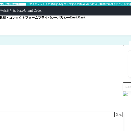
アイキャッチ下の保存するをタップするとBookMarkに入り簡単に再度見ることがで
Mark機能が追加されました。
ate/Grand Order
BookMark
RSS・コンタクトフォーム
プライバシーポリシー
記
事
を
検
索

PR