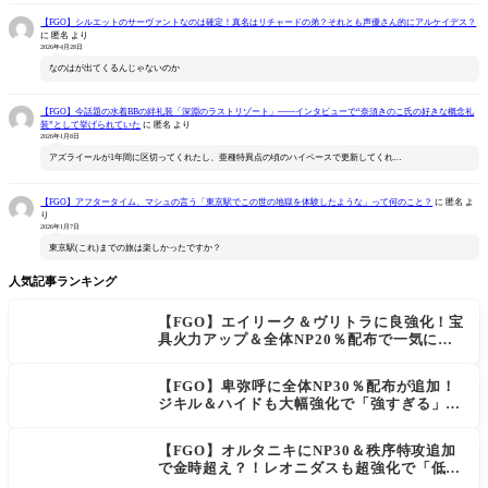
【FGO】シルエットのサーヴァントなのは確定！真名はリチャードの弟？それとも声優さん的にアルケイデス？
に
匿名
より
2026年4月28日
なのはが出てくるんじゃないのか
【FGO】今話題の水着BBの絆礼装「深淵のラストリゾート」――インタビューで“奈須きのこ氏の好きな概念礼
装”として挙げられていた
に
匿名
より
2026年1月8日
アズライールが1年間に区切ってくれたし、亜種特異点の頃のハイペースで更新してくれ…
【FGO】アフタータイム、マシュの言う「東京駅でこの世の地獄を体験したような」って何のこと？
に
匿名
よ
り
2026年1月7日
東京駅(これ)までの旅は楽しかったですか？
人気記事ランキング
【FGO】エイリーク＆ヴリトラに良強化！宝
具火力アップ＆全体NP20％配布で一気に使
いやすく
【FGO】卑弥呼に全体NP30％配布が追加！
ジキル＆ハイドも大幅強化で「強すぎる」の
声
【FGO】オルタニキにNP30＆秩序特攻追加
で金時超え？！レオニダスも超強化で「低レ
アとは思えない」の反響