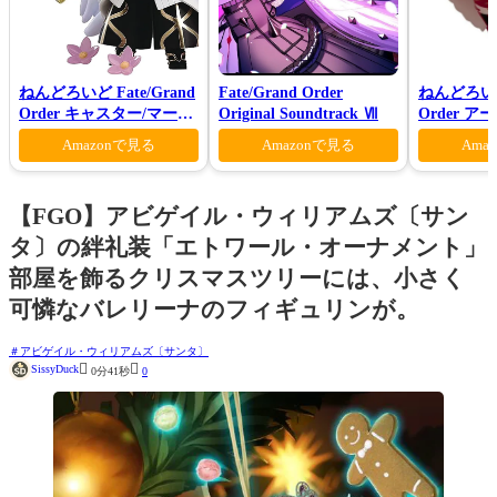
ねんどろいど Fate/Grand
Fate/Grand Order
ねんどろいど 
Order キャスター/マーリ
Original Soundtrack Ⅶ
Order 
ン 花の魔術師Ver.
ァン シー
Amazonで見る
Amazonで見る
Ama
【FGO】アビゲイル・ウィリアムズ〔サン
タ〕の絆礼装「エトワール・オーナメント」
部屋を飾るクリスマスツリーには、小さく
可憐なバレリーナのフィギュリンが。
アビゲイル・ウィリアムズ〔サンタ〕


SissyDuck
0分41秒
0