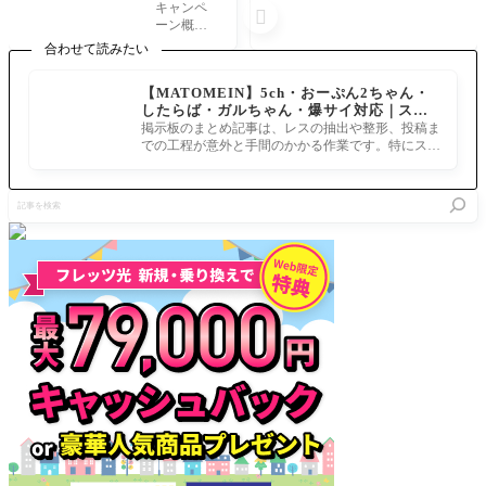
ject 大晦
設の船は
キャンペ

日TVス
何にし
ーン概要
ペシャル
た？相変
『「Fate Pr
合わせて読みたい
2022」
わらず選
oject 大晦
放送記念
択肢Cが
日TVスペ
【MATOMEIN】5ch・おーぷん2ちゃん・
キャンペ
強い！コ
シャル202
したらば・ガルちゃん・爆サイ対応｜スマ
ーン
ロニー船
2」放送記
ホでまとめ記事を作れるアプリ FGOのまと
にときめ
掲示板のまとめ記事は、レスの抽出や整形、投稿ま
念キャン
め記事ができるまで
き「ワガ
での工程が意外と手間のかかる作業です。特にスマ
ペーン』
ハイとう
ホで完結させようとすると、コ
が開催 ◆
ちゅう、
開催期間
記
じつはあ
◆2022年1
事
いしょう
2月29日
を
がいいの
(木) 4:00～
検
では？」
12月31日(
索