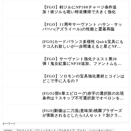
【FGO】剣ジルにNP100チャージ条件追
加！術ジルも呪い特攻獲得で大きく強化
【FGO】11周年サーヴァント ハサン・サッ
バーハ(アズライール)の性能と霊基再臨
[FGO]カードバランス多様性 Quick宝具にも
テコ入れ欲しいが一歩間違えると星とNP楽
に稼げちゃうから調整難易度が高そう
【FGO】サーヴァント強化クエスト第20
弾！鬼女紅葉にNP30追加、ファントムも大
幅強化
【FGO】ソロモンの宝具強化素材とコインは
どこで手に入るの？
[FGO2部6章エピローグ]赤字の選択肢の出現
条件は？スキップ不可選択肢でオベロンを疑
う選択肢を選ぶと好感度（察しのよさ？）が
上がり出てくる
[FGO]劉備は二刀流(意味深)桃園ブラザーズ
が実装されるとしたら3人セット？別クラス
呂布もお願いします。マスター達の三国志談
キーワード
義
pickup
アルクェイド・ブリュンスタッド（アーキタイプ：アース）〈ムーンキャンサー〉