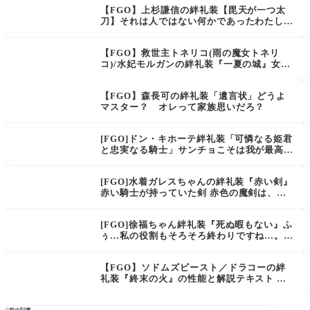
ばかり━━
【FGO】上杉謙信の絆礼装【毘天が一つ太
刀】それは人ではない何かであったわたし
が、唯一、執着した……、というと大袈裟で
すが
【FGO】救世主トネリコ(雨の魔女トネリ
コ)/水妃モルガンの絆礼装『一夏の城』女王
として恥ずべき行為では？必要国費です
【FGO】森長可の絆礼装「遺言状」どうよ
マスター？ オレって家族思いだろ？
[FGO]ドン・キホーテ絆礼装「可憐なる姫君
と忠実なる騎士」サンチョこそは我が最高の
友、我が最高の従者！このイラストの姫と混
ざったのか…
[FGO]水着ガレスちゃんの絆礼装『赤い剣』
赤い騎士が持っていた剣 赤色の魔剣は、戦
いの中で半ばから折れて、今や大地に横たわ
っている。
[FGO]徐福ちゃん絆礼装『死ぬ暇もない』ふ
ぅ…私の役割もそろそろ終わりですね…。
あ、この術式間違ってます。修正よろしくで
す。
【FGO】ソドムズビースト／ドラコーの絆
礼装『終末の火』の性能と解説テキスト ま
るで、きらめく愛のようにソラを引き裂い
て。