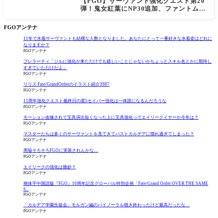
【FGO】サーヴァント強化クエスト第20
弾！鬼女紅葉にNP30追加、ファントムも
大幅強化
FGOアンテナ
11年で水着サーヴァントも結構な人数となりました。あなたにとって一番好きな水着姿はどれに
なりますか？
FGOアンテナ
プレラーティ「ジルに強化が来ただけでも嬉しいことじゃないかちょっとスキル名とかに期待し
すぎていただけだよ」
FGOアンテナ
リリス Fate/GrandOrderのイラスト紹介3987
FGOアンテナ
11周年強化クエスト最終日の星5セイバー強化は一体誰になるんだろうな
FGOアンテナ
モーション改修されて宝具演出短くなった上に宝具強化ってエイリークイヤーか今年は？
FGOアンテナ
マスターたちは多くのサーヴァントを見てきてバストカルデアに慣れ過ぎてしまった？
FGOアンテナ
周瑜そろそろFGOに実装されんかな…
FGOアンテナ
エイリークの強化は微妙？
FGOアンテナ
簡体字中国語版『FGO』10周年記念グローバル特別企画「Fate/Grand Order OVER THE SAME
S...
FGOアンテナ
「カルデア学園生徒会」モルガン編のバイノーラル聴き終わったけど最高だったな…
FGOアンテナ