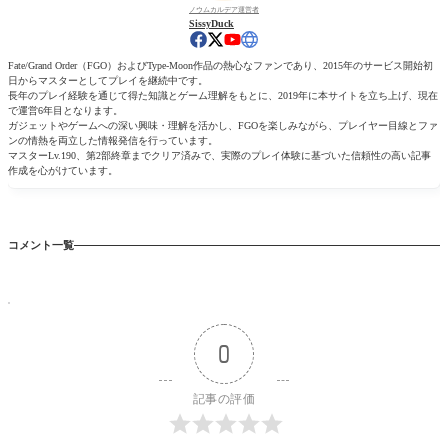
ノウムカルデア運営者
SissyDuck
Fate/Grand Order（FGO）およびType-Moon作品の熱心なファンであり、2015年のサービス開始初
日からマスターとしてプレイを継続中です。
長年のプレイ経験を通じて得た知識とゲーム理解をもとに、2019年に本サイトを立ち上げ、現在
で運営6年目となります。
ガジェットやゲームへの深い興味・理解を活かし、FGOを楽しみながら、プレイヤー目線とファ
ンの情熱を両立した情報発信を行っています。
マスターLv.190、第2部終章までクリア済みで、実際のプレイ体験に基づいた信頼性の高い記事
作成を心がけています。
コメント一覧
0
記事の評価