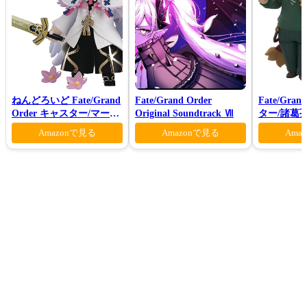
ねんどろいど Fate/Grand
Fate/Grand Order
Fate/Gra
Order キャスター/マーリ
Original Soundtrack Ⅶ
ター/諸葛
ン 花の魔術師Ver.
Amazonで見る
Amazonで見る
Ama