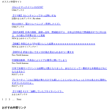
オススメ外部サイト
ゴルシとマックイーンその2167
UMAアンテナ
【ウマ娘】カレンチャンってやっぱ怖いすね
話題のまとめアンテナ
By admin
何かがｵｶｼｲ…賢さトレーニング（早押しクイズ）
UMAアンテナ
【前代未聞】日本の国税、崩壊→去年、懲戒処分37人 今年は3月時点で懲戒処分すでに20人以
上 その後も不祥事が次々と発覚
NEWまとめサイトアンテナ！
【画像】寺田心さん(18)が筋トレした結果ｗｗｗｗｗｗｗｗｗｗｗｗｗｗｗｗｗｗｗ
NEWまとめサイトアンテナ！
【MHWs】鍔迫り合いでオメガの強さ見せられるやつ一番すき
New World Antenna
中国製自動車、不具合によりドアが勝手に開いてしまう
New World Antenna
11年で水着サーヴァントも結構な人数となりました。あなたにとって一番好きな水着姿はどれに
なりますか？
FGOアンテナ
プレラーティ「ジルに強化が来ただけでも嬉しいことじゃないかちょっとスキル名とかに期待し
すぎていただけだよ」
FGOアンテナ
【ウマ娘】4コマ「油断していたフサイチパンドラ」
おまとめアンテナ
1
2
3
…
Next
おすすめ外部リンク