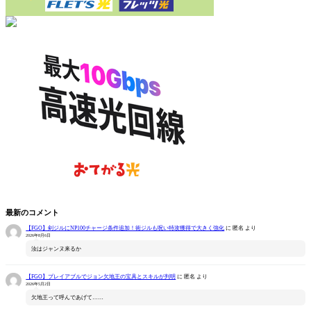
最新のコメント
【FGO】剣ジルにNP100チャージ条件追加！術ジルも呪い特攻獲得で大きく強化
に
匿名
より
2026年8月6日
汝はジャンヌ来るか
【FGO】プレイアブルでジョン欠地王の宝具とスキルが判明
に
匿名
より
2026年5月2日
欠地王って呼んであげて……