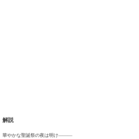
解説
華やかな聖誕祭の夜は明け―――