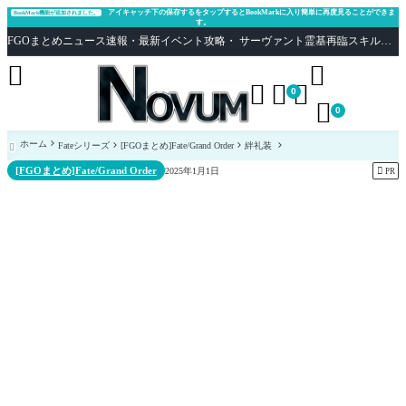
アイキャッチ下の保存するをタップするとBookMarkに入り簡単に再度見ることができま
BookMark機能が追加されました。
す。
FGOまとめニュース速報・最新イベント攻略・ サーヴァント霊基再臨スキル性能評価まとめ Fate/Grand Order





0

0
ホーム
Fateシリーズ
[FGOまとめ]Fate/Grand Order
絆礼装

[FGOまとめ]Fate/Grand Order

2025年1月1日
PR