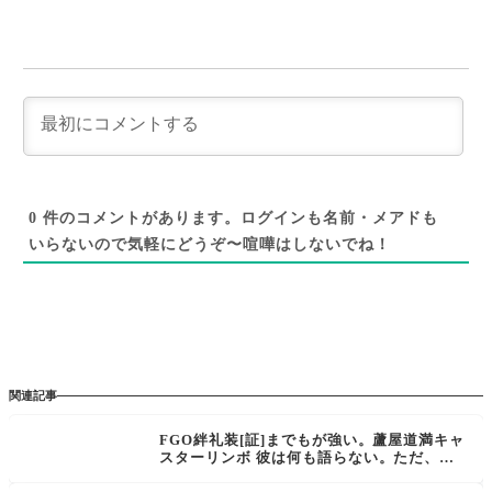
0
件のコメントがあります。ログインも名前・メアドも
いらないので気軽にどうぞ〜喧嘩はしないでね！
関連記事
FGO絆礼装[証]までもが強い。蘆屋道満キャ
スターリンボ 彼は何も語らない。ただ、微
笑み、曖昧に頷いて、こちらを見つめてくる