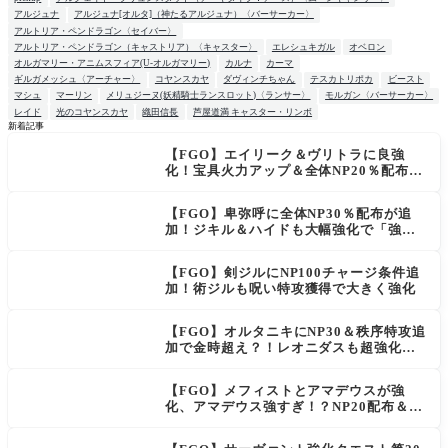
アルジュナ
アルジュナ[オルタ]（神たるアルジュナ）〈バーサーカー〉
アルトリア・ペンドラゴン〈セイバー〉
アルトリア・ペンドラゴン（キャストリア）〈キャスター〉
エレシュキガル
オベロン
オルガマリー・アニムスフィア(U-オルガマリー)
カルナ
カーマ
ギルガメッシュ〈アーチャー〉
コヤンスカヤ
ダヴィンチちゃん
テスカトリポカ
ビースト
マシュ
マーリン
メリュジーヌ(妖精騎士ランスロット)〈ランサー〉
モルガン〈バーサーカー〉
レイド
光のコヤンスカヤ
織田信長
芦屋道満 キャスター・リンボ
新着記事
【FGO】エイリーク＆ヴリトラに良強
NEW
化！宝具火力アップ＆全体NP20％配布で
一気に使いやすく
【FGO】卑弥呼に全体NP30％配布が追
加！ジキル＆ハイドも大幅強化で「強す
ぎる」の声
【FGO】剣ジルにNP100チャージ条件追
加！術ジルも呪い特攻獲得で大きく強化
【FGO】オルタニキにNP30＆秩序特攻追
加で金時超え？！レオニダスも超強化で
「低レアとは思えない」の反響
【FGO】メフィストとアマデウスが強
化、アマデウス強すぎ！？NP20配布＆Ar
ts44％強化に「最強でワロタ」の声