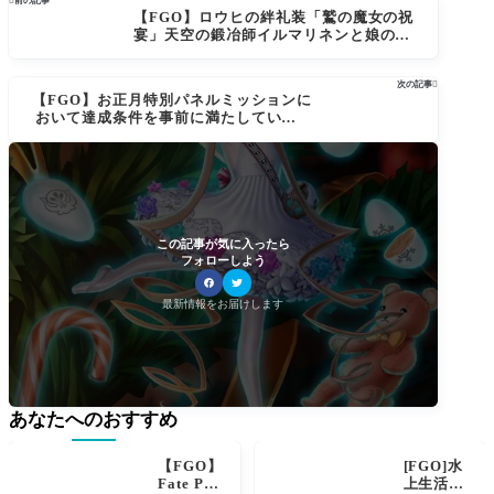

前の記事
【FGO】ロウヒの絆礼装「鷲の魔女の祝
宴」天空の鍛冶師イルマリネンと娘の婚
礼を祝い、北の女主人ロウヒは盛大なる
宴を催した。
次の記事

【FGO】お正月特別パネルミッションに
おいて達成条件を事前に満たしていると
開放時点でクリア済みになる不具合
この記事が気に入ったら
フォローしよう
最新情報をお届けします
あなたへのおすすめ
【FGO】
[FGO]水
Fate Pro
上生活施