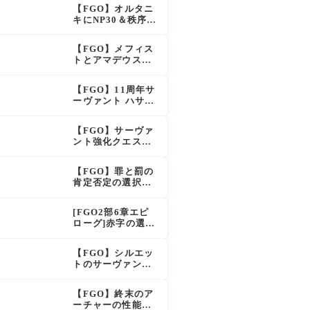
呪い特攻獲得で大
【FGO】オルタニ
きく強化
キにNP30＆秩序特
攻追加で金時超
え？！レオニダス
【FGO】メフィス
も超強化で「低レ
トとアマデウスが
アとは思えない」
強化、アマデウス
の反響
強すぎ！？NP20配
【FGO】11周年サ
布＆Arts44％強化
ーヴァント ハサ
に「最強でワロ
ン・サッバーハ(ア
タ」の声
ズライール)の性能
【FGO】サーヴァ
と霊基再臨
ント強化クエスト
第20弾！鬼女紅葉
にNP30追加、ファ
【FGO】罪と罰の
ントムも大幅強化
肯定否定の選択肢
ってどう分岐する
の？
[FGO2部6章エピ
ローグ]赤字の選択
肢の出現条件は？
スキップ不可選択
【FGO】シルエッ
肢でオベロンを疑
トのサーヴァント
う選択肢を選ぶと
なのは確定！真名
好感度（察しのよ
はリチャードの
さ？）が上がり出
【FGO】終末のア
弟？それとも声優
てくる
ーチャーの性能と
さん的にアルケイ