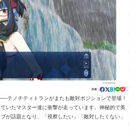
Screenshot

共有：
”──テノチティトランがまたも敵対ポジションで登場！
していたマスター達に衝撃が走っています。神秘的で美
ップが話題となり、「視察したい」「敵対したくない」