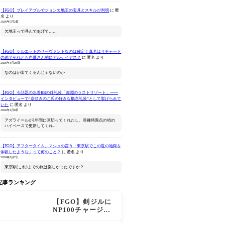
【FGO】プレイアブルでジョン欠地王の宝具とスキルが判明
に
匿
名
より
2026年5月2日
欠地王って呼んであげて……
【FGO】シルエットのサーヴァントなのは確定！真名はリチャード
の弟？それとも声優さん的にアルケイデス？
に
匿名
より
Fate/Grand Order
セイバー/アルトリア ペン
ねんどろいど 
2026年4月28日
Original Soundtrack
ドラゴン 真名開放 Ver.
Order 
なのはが出てくるんじゃないのか
サ
Ⅶ(初回仕様限定盤)
ァン シー
Amazonで見る
Amazonで見る
Ama
【FGO】今話題の水着BBの絆礼装「深淵のラストリゾート」――
インタビューで“奈須きのこ氏の好きな概念礼装”として挙げられて
いた
に
匿名
より
2026年1月8日
アズライールが1年間に区切ってくれたし、亜種特異点の頃の
ハイペースで更新してくれ…
【FGO】アフタータイム、マシュの言う「東京駅でこの世の地獄を
体験したような」って何のこと？
に
匿名
より
2026年1月7日
東京駅(これ)までの旅は楽しかったですか？
記事ランキング
【FGO】剣ジルに
NP100チャージ条
件追加！術ジルも