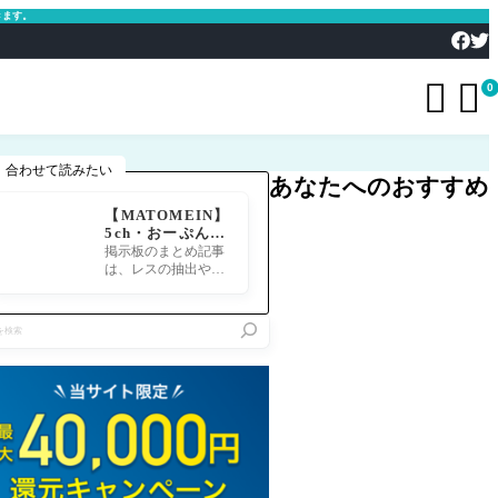
きます。


0
合わせて読みたい
あなたへのおすすめ
【MATOMEIN】
5ch・おーぷん2
ちゃん・したら
掲示板のまとめ記事
ば・ガルちゃん・
は、レスの抽出や整
爆サイ対応｜スマ
形、投稿までの工程
ホでまとめ記事を
が意外と手間のかか
作れるアプリ FG
る作業です。特にス
Oのまとめ記事が
マホで完結させよう
できるまで
とすると、コ