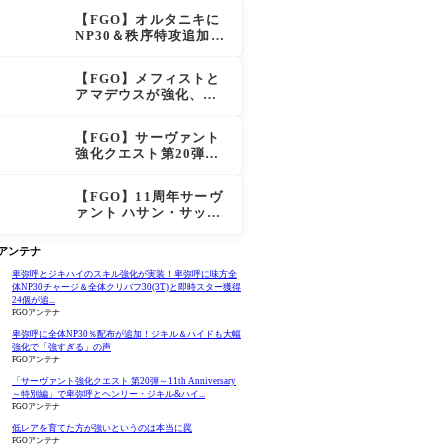
大きく強化
【FGO】オルタニキに
NP30＆秩序特攻追加で
金時超え？！レオニダ
スも超強化で「低レア
【FGO】メフィストと
とは思えない」の反響
アマデウスが強化、ア
マデウス強すぎ！？NP
20配布＆Arts44％強化
【FGO】サーヴァント
に「最強でワロタ」の
強化クエスト第20弾！
声
鬼女紅葉にNP30追加、
ファントムも大幅強化
【FGO】11周年サーヴ
ァント ハサン・サッバ
ーハ(アズライール)の性
能と霊基再臨
Oアンテナ
卑弥呼とジキハイのスキル強化が実装！卑弥呼に味方全
体NP30チャージ＆全体クリバフ30(3T)と即時スター獲得
24個が追...
FGOアンテナ
卑弥呼に全体NP30％配布が追加！ジキル＆ハイドも大幅
強化で「強すぎる」の声
FGOアンテナ
「サーヴァント強化クエスト 第20弾～11th Anniversary
～特別編」で卑弥呼とヘンリー・ジキル&ハイ...
FGOアンテナ
低レアを育てた方が強いというのは本当に罠
FGOアンテナ