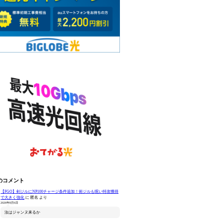
のコメント
【FGO】剣ジルにNP100チャージ条件追加！術ジルも呪い特攻獲得
で大きく強化
に
匿名
より
2026年8月6日
汝はジャンヌ来るか