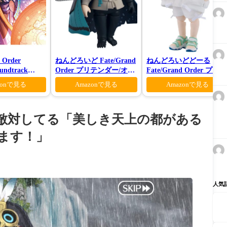
 Order
ねんどろいど Fate/Grand
ねんどろいどどーる
oundtrack
Order プリテンダー/オベ
Fate/Grand Order プリテ
様限定盤)
ロン ヴォーティガーン
ンダー/オベロン 爽やか
zonで見る
Amazonで見る
Amazonで見る
マー・プリンスVer.
が敵対してる「美しき天上の都がある
ます！」
人気