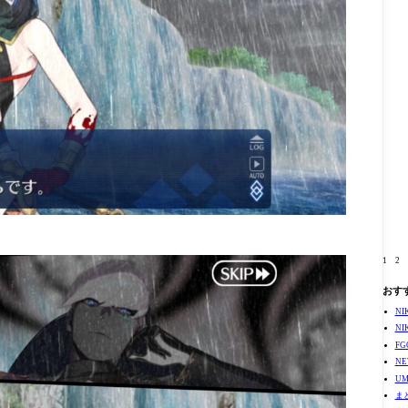
1
2
おす
N
N
F
N
U
ま