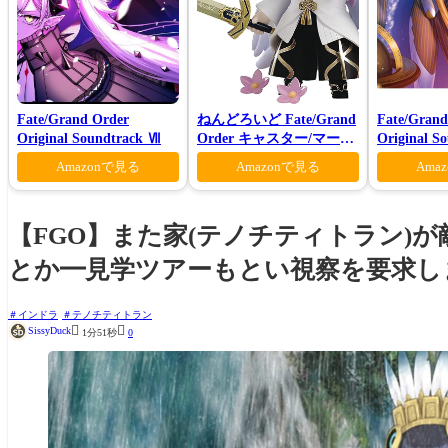
Fate/Grand Order
ねんどろいど Fate/Grand
Fate/Grand
Original Soundtrack Ⅶ
Order キャスター/マーリ
Original S
ン 花の魔術師Ver.
VI(初回仕
Amazonで見る
Amazonで見る
Ama
【FGO】また家(テノチティトラン)
とか━見学ツアーもとい視察を要求し
インドラ
テノチティトラン


SissyDuck
1分51秒
0