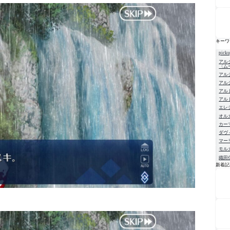
キーワ
pick
アル
〈ム
アル
アル
アル
アル
エレ
オル
カー
ダヴ
マー
モル
織田
新着記
NE