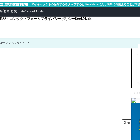
アイキャッチ下の保存するをタップするとBookMarkに入り簡単に再度見ることがで
Mark機能が追加されました。
ate/Grand Order
BookMark
RSS・コンタクトフォーム
プライバシーポリシー
ロークン･スカイ～
記
事
を
検
索

PR