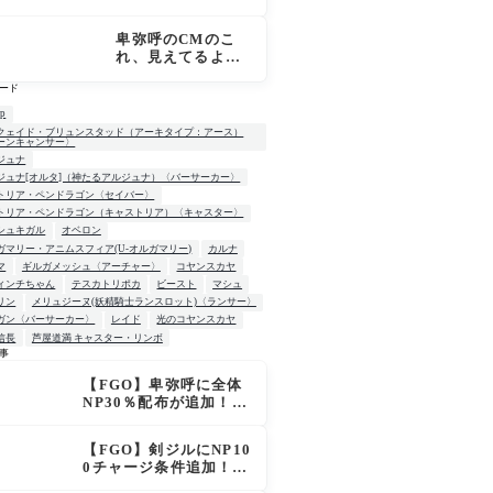
霊基再臨画像 CT
デス？
短縮＋NP50配布に
卑弥呼のCMのこ
マスター騒然「普
れ、見えてるよ
通に強い」「サポ
ね…？[FGO超古代
性能高すぎ」
ード
新撰組列伝 ぐだぐ
だ邪馬台国2020]
up
クェイド・ブリュンスタッド（アーキタイプ：アース）
ーンキャンサー〉
ジュナ
ジュナ[オルタ]（神たるアルジュナ）〈バーサーカー〉
トリア・ペンドラゴン〈セイバー〉
トリア・ペンドラゴン（キャストリア）〈キャスター〉
シュキガル
オベロン
ガマリー・アニムスフィア(U-オルガマリー)
カルナ
マ
ギルガメッシュ〈アーチャー〉
コヤンスカヤ
ィンチちゃん
テスカトリポカ
ビースト
マシュ
リン
メリュジーヌ(妖精騎士ランスロット)〈ランサー〉
ガン〈バーサーカー〉
レイド
光のコヤンスカヤ
信長
芦屋道満 キャスター・リンボ
事
【FGO】卑弥呼に全体
W
NP30％配布が追加！ジ
キル＆ハイドも大幅強
化で「強すぎる」の声
【FGO】剣ジルにNP10
0チャージ条件追加！術
ジルも呪い特攻獲得で