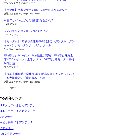
モンハンナウまとめアンテナ
【ウマ娘】水着フサパンはどんな性能になるかな？
話題のまとめアンテナ
By admin
水着フサパンはどんな性能になるかな？
UMAアンテナ
マンハッタンカフェ、バレてきたな
UMAアンテナ
【ガンダム】1年戦争の連邦軍の開発力→ガンダム、ガン
キャノン、ガンタンク、ジム、ボール
New World Antenna
卑弥呼とジキハイのスキル強化が実装！卑弥呼に味方全
体NP30チャージ＆全体クリバフ30(3T)と即時スター獲得
24個が追...
FGOアンテナ
【FGO】卑弥呼に全体NP30％配布が追加！ジキル＆ハイ
ドも大幅強化で「強すぎる」の声
話題のまとめアンテナ
By admin
3
…
Next
すめ外部リンク
IKKEメガニケまとめアンテナ
IKKE（ニケ）まとめアンテナ
GOアンテナ
EWまとめサイトアンテナ！
MAアンテナ
とめくすアンテナ