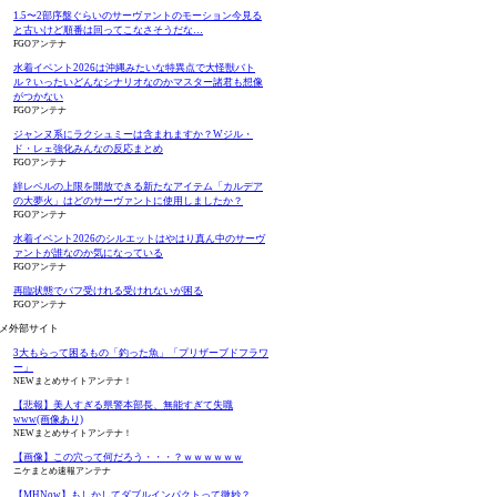
1.5〜2部序盤ぐらいのサーヴァントのモーション今見る
と古いけど順番は回ってこなさそうだな…
FGOアンテナ
水着イベント2026は沖縄みたいな特異点で大怪獣バト
ル？いったいどんなシナリオなのかマスター諸君も想像
がつかない
FGOアンテナ
ジャンヌ系にラクシュミーは含まれますか？Wジル・
ド・レェ強化みんなの反応まとめ
FGOアンテナ
絆レベルの上限を開放できる新たなアイテム「カルデア
の大夢火」はどのサーヴァントに使用しましたか？
FGOアンテナ
水着イベント2026のシルエットはやはり真ん中のサーヴ
ァントが誰なのか気になっている
FGOアンテナ
再臨状態でバフ受けれる受けれないが困る
FGOアンテナ
メ外部サイト
3大もらって困るもの「釣った魚」「プリザーブドフラワ
ー」
NEWまとめサイトアンテナ！
【悲報】美人すぎる県警本部長、無能すぎて失職
www(画像あり)
NEWまとめサイトアンテナ！
【画像】この穴って何だろう・・・？ｗｗｗｗｗｗ
ニケまとめ速報アンテナ
【MHNow】もしかしてダブルインパクトって微妙？