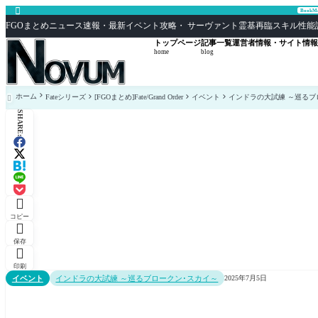

Book
FGOまとめニュース速報・最新イベント攻略・ サーヴァント霊基再臨スキル性能評価まとめ F
トップページ
記事一覧
運営者情報・サイト情報
home
blog
ホーム
Fateシリーズ
[FGOまとめ]Fate/Grand Order
イベント
インドラの大試練 ～巡るブ

SHARE:

コピー

保存

印刷
イベント
インドラの大試練 ～巡るブロークン･スカイ～
2025年7月5日