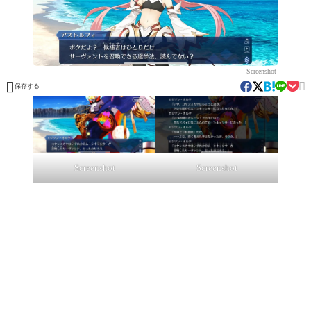
Screenshot


保存する
Screenshot
Screenshot