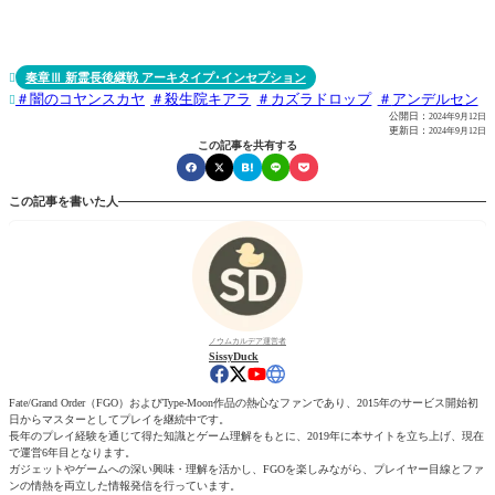
奏章Ⅲ 新霊長後継戦 アーキタイプ･インセプション

闇のコヤンスカヤ
殺生院キアラ
カズラドロップ
アンデルセン

公開日：
2024年9月12日
更新日：
2024年9月12日
この記事を共有する
この記事を書いた人
ノウムカルデア運営者
SissyDuck
Fate/Grand Order（FGO）およびType-Moon作品の熱心なファンであり、2015年のサービス開始初
日からマスターとしてプレイを継続中です。
長年のプレイ経験を通じて得た知識とゲーム理解をもとに、2019年に本サイトを立ち上げ、現在
で運営6年目となります。
ガジェットやゲームへの深い興味・理解を活かし、FGOを楽しみながら、プレイヤー目線とファ
ンの情熱を両立した情報発信を行っています。