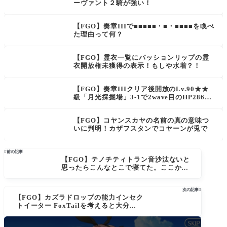
ーヴァント２騎が強い！
【FGO】奏章IIIで■■■■■・■・■■■■を喚べ
た理由って何？
【FGO】霊衣一覧にパッションリップの霊
衣開放権未獲得の表示！もしや水着？！
【FGO】奏章IIIクリア後開放のLv.90★★
級「月光採掘場」3-1で2wave目のHP286万
３ターン周回できる？マスター達の周回編成
【FGO】コヤンスカヤの名前の真の意味つ
いに判明！カザフスタンでコヤーンが兎で

前の記事
【FGO】テノチティトラン音沙汰ないと
思ったらこんなとこで寝てた。ここから
家が名誉を挽回するには
次の記事

【FGO】カズラドロップの能力インセク
トイーター FoxTailを考えると大分怪し
い