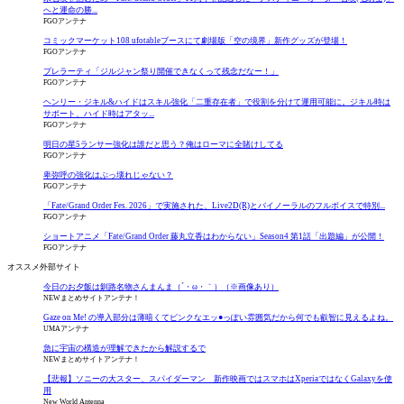
へと運命の勝...
FGOアンテナ
コミックマーケット108 ufotableブースにて劇場版「空の境界」新作グッズが登場！
FGOアンテナ
プレラーティ「ジルジャン祭り開催できなくって残念だなー！」
FGOアンテナ
ヘンリー・ジキル&ハイドはスキル強化「二重存在者」で役割を分けて運用可能に。ジキル時は
サポート、ハイド時はアタッ...
FGOアンテナ
明日の星5ランサー強化は誰だと思う？俺はローマに全賭けしてる
FGOアンテナ
卑弥呼の強化はぶっ壊れじゃない？
FGOアンテナ
「Fate/Grand Order Fes. 2026」で実施された、Live2D(R)とバイノーラルのフルボイスで特別...
FGOアンテナ
ショートアニメ「Fate/Grand Order 藤丸立香はわからない」Season4 第1話「出題編」が公開！
FGOアンテナ
オススメ外部サイト
今日のお夕飯は釧路名物さんまんま（´・ω・｀）（※画像あり）
NEWまとめサイトアンテナ！
Gaze on Me! の導入部分は薄暗くてピンクなエッ●っぽい雰囲気だから何でも叡智に見えるよね。
UMAアンテナ
急に宇宙の構造が理解できたから解説するで
NEWまとめサイトアンテナ！
【悲報】ソニーの大スター、スパイダーマン 新作映画ではスマホはXperiaではなくGalaxyを使
用
New World Antenna