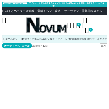
アイキャッチ下の保存するをタップするとBookMarkに入り簡単に再度見ることができま
BookMark機能が追加されました。
す。
FGOまとめニュース速報・最新イベント攻略・ サーヴァント霊基再臨スキル性能評価まとめ Fate/Grand Order





0

0
ホーム
Fateシリーズ
[FGOまとめ]Fate/Grand Order
ストーリー
オーディール･コール
奏章Ⅲ 新霊長後継戦 アーキタイプ

オーディール･コール

2024年9月12日
PR