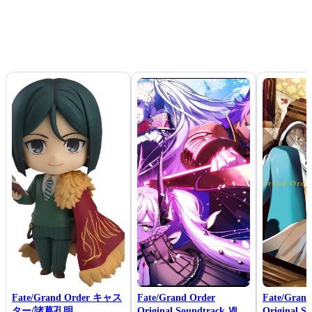
Fate/Grand Order キャス
Fate/Grand Order
Fate/Grand
ター/諸葛孔明
Original Soundtrack Ⅶ
Original S