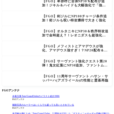
【FGO】卑弥呼に全体NP30％配布が追
NEW
加！ジキル＆ハイドも大幅強化で「強す
ぎる」の声
【FGO】剣ジルにNP100チャージ条件追
加！術ジルも呪い特攻獲得で大きく強化
【FGO】オルタニキにNP30＆秩序特攻追
加で金時超え？！レオニダスも超強化で
「低レアとは思えない」の反響
【FGO】メフィストとアマデウスが強
化、アマデウス強すぎ！？NP20配布＆Ar
ts44％強化に「最強でワロタ」の声
【FGO】サーヴァント強化クエスト第20
弾！鬼女紅葉にNP30追加、ファントムも
大幅強化
【FGO】11周年サーヴァント ハサン・サ
ッバーハ(アズライール)の性能と霊基再臨
FGOアンテナ
水着玉藻 Fate/GrandOrderのイラスト紹介3986
FGOアンテナ
補助宝具のルーラーはいくらでも盛っても良いとされている
FGOアンテナ
未召喚を掴むため「Fate/Grand Order」11周年を記念した「デスティニーオーダー召喚(七騎士)」