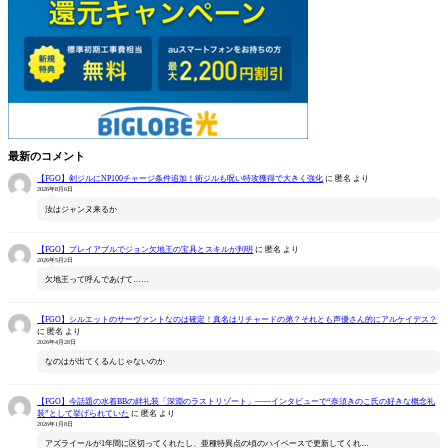
最新のコメント
【FGO】剣ジルにNP100チャージ条件追加！術ジルも呪い特攻獲得で大きく強化
に
匿名
より
2026年8月6日
汝はジャンヌ来るか
【FGO】プレイアブルでジョン欠地王の宝具とスキルが判明
に
匿名
より
2026年5月2日
欠地王って呼んであげて……
【FGO】シルエットのサーヴァントなのは確定！真名はリチャードの弟？それとも声優さん的にアルケイデス？
に
匿名
より
2026年4月28日
なのはが出てくるんじゃないのか
【FGO】今話題の水着BBの絆礼装「深淵のラストリゾート」――インタビューで“奈須きのこ氏の好きな概念礼
装”として挙げられていた
に
匿名
より
2026年1月8日
アズライールが1年間に区切ってくれたし、亜種特異点の頃のハイペースで更新してくれ…