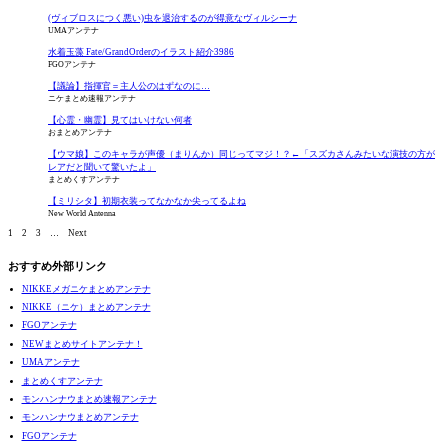
(ヴィブロスにつく悪い)虫を退治するのが得意なヴィルシーナ
UMAアンテナ
水着玉藻 Fate/GrandOrderのイラスト紹介3986
FGOアンテナ
【議論】指揮官＝主人公のはずなのに…
ニケまとめ速報アンテナ
【心霊・幽霊】見てはいけない何者
おまとめアンテナ
【ウマ娘】このキャラが声優（まりんか）同じってマジ！？←「スズカさんみたいな演技の方が
レアだと聞いて驚いたよ」
まとめくすアンテナ
【ミリシタ】初期衣装ってなかなか尖ってるよね
New World Antenna
1
2
3
…
Next
おすすめ外部リンク
NIKKEメガニケまとめアンテナ
NIKKE（ニケ）まとめアンテナ
FGOアンテナ
NEWまとめサイトアンテナ！
UMAアンテナ
まとめくすアンテナ
モンハンナウまとめ速報アンテナ
モンハンナウまとめアンテナ
FGOアンテナ