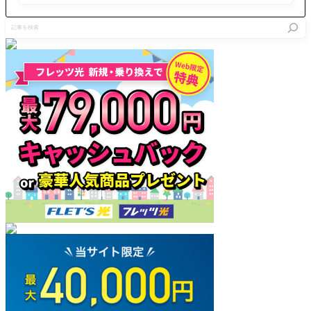
何か付随
の名
ホで完結させようとすると、コ
効果が欲
を！」カ
記
しくな
ルデアに
事
る。宝具
来て4人
を
クリティ
の兄貴を
検
カルして
見たら倒
索
もいいん
れそう
ですよ！
『Quick
考察』