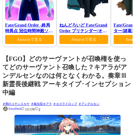
Fate/Grand Order -終局
ねんどろいど Fate/Grand
Fate/Gra
特異点 冠位時間神殿ソロ
Order プリテンダー/オベ
ター/諸葛
モン-(完全生産限定版)
ロン ヴォーティガーン
Amazonで見る
Amazonで見る
Ama
【FGO】どのサーヴァントが召喚権を使っ
てどのサーヴァント召喚した？キアラがア
ンデルセンなのは何となくわかる。奏章Ⅲ
新霊長後継戦 アーキタイプ･インセプション
中編
闇のコヤンスカヤ
殺生院キアラ
カズラドロップ
アンデルセン


SissyDuck
2分22秒
0