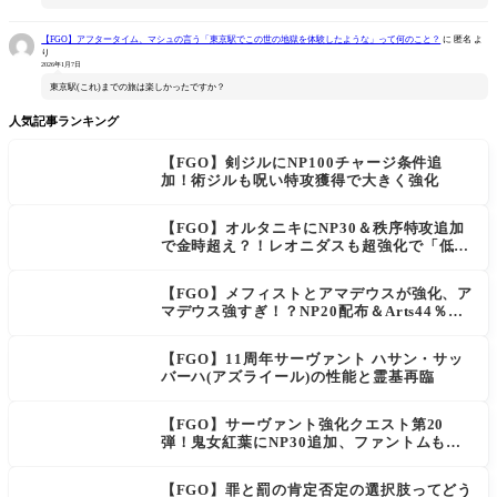
【FGO】アフタータイム、マシュの言う「東京駅でこの世の地獄を体験したような」って何のこと？
に
匿名
よ
り
2026年1月7日
東京駅(これ)までの旅は楽しかったですか？
人気記事ランキング
【FGO】剣ジルにNP100チャージ条件追
加！術ジルも呪い特攻獲得で大きく強化
【FGO】オルタニキにNP30＆秩序特攻追加
で金時超え？！レオニダスも超強化で「低レ
アとは思えない」の反響
【FGO】メフィストとアマデウスが強化、ア
マデウス強すぎ！？NP20配布＆Arts44％強
化に「最強でワロタ」の声
【FGO】11周年サーヴァント ハサン・サッ
バーハ(アズライール)の性能と霊基再臨
【FGO】サーヴァント強化クエスト第20
弾！鬼女紅葉にNP30追加、ファントムも大
幅強化
【FGO】罪と罰の肯定否定の選択肢ってどう