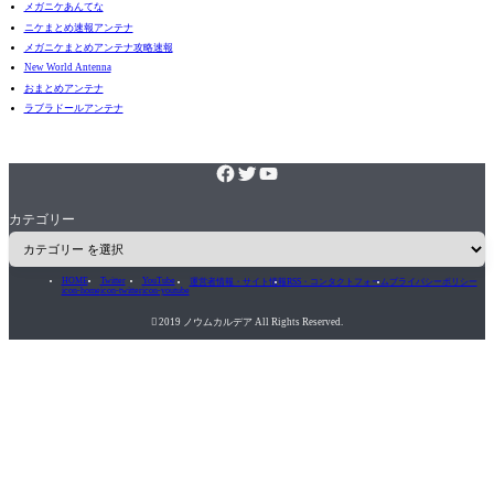
メガニケあんてな
ニケまとめ速報アンテナ
メガニケまとめアンテナ攻略速報
New World Antenna
おまとめアンテナ
ラブラドールアンテナ
カテゴリー
HOME
Twitter
YouTube
運営者情報・サイト情報
RSS・コンタクトフォーム
プライバシーポリシー
icon-home
icon-twitter
icon-youtube

2019 ノウムカルデア All Rights Reserved.