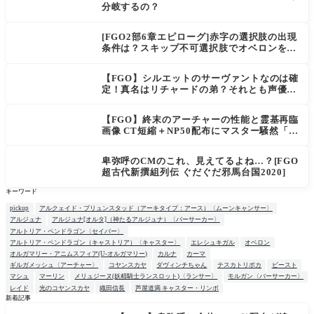
分岐するの？
[FGO2部6章エピローグ]赤字の選択肢の出現
条件は？スキップ不可選択肢でオベロンを疑
う選択肢を選ぶと好感度（察しのよさ？）が
上がり出てくる
【FGO】シルエットのサーヴァントなのは確
定！真名はリチャードの弟？それとも声優さ
ん的にアルケイデス？
【FGO】終末のアーチャーの性能と霊基再臨
画像 CT短縮＋NP50配布にマスター騒然「普
通に強い」「サポ性能高すぎ」
卑弥呼のCMのこれ、見えてるよね…？[FGO
超古代新撰組列伝 ぐだぐだ邪馬台国2020]
キーワード
pickup
アルクェイド・ブリュンスタッド（アーキタイプ：アース）〈ムーンキャンサー〉
アルジュナ
アルジュナ[オルタ]（神たるアルジュナ）〈バーサーカー〉
アルトリア・ペンドラゴン〈セイバー〉
アルトリア・ペンドラゴン（キャストリア）〈キャスター〉
エレシュキガル
オベロン
オルガマリー・アニムスフィア(U-オルガマリー)
カルナ
カーマ
ギルガメッシュ〈アーチャー〉
コヤンスカヤ
ダヴィンチちゃん
テスカトリポカ
ビースト
マシュ
マーリン
メリュジーヌ(妖精騎士ランスロット)〈ランサー〉
モルガン〈バーサーカー〉
レイド
光のコヤンスカヤ
織田信長
芦屋道満 キャスター・リンボ
新着記事