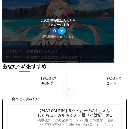
この記事が気に入ったら
フォローしよう
最新情報をお届けします
あなたへのおすすめ
[FGO]ス
[FGO]バ
キルで即
ゼットさ
時星出し
んパート

がある
ナーを褒
中、Quic
めちぎる
合わせて読みたい
kチェイ
「アイル
ンでの星
ランドの
【MATOMEIN】5ch・おーぷん2ちゃん・
出しは1
光の御
したらば・ガルちゃん・爆サイ対応｜スマ
ターン後
子…大英
ホでまとめ記事を作れるアプリ FGOのまと
に効果発
雄クー・
掲示板のまとめ記事は、レスの抽出や整形、投稿ま
め記事ができるまで
生なので
フーリン
での工程が意外と手間のかかる作業です。特にスマ