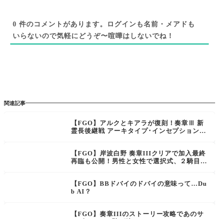
0
件のコメントがあります。ログインも名前・メアドも
いらないので気軽にどうぞ〜喧嘩はしないでね！
関連記事
【FGO】アルクとキアラが復刻！奏章Ⅲ 新
霊長後継戦 アーキタイプ･インセプション後
編が開始！
【FGO】岸波白野 奏章IIIクリアで加入最終
再臨も公開！男性と女性で選択式、２騎目以
降は何とフレンドポイント召喚へ。選択しな
かった霊基は後日…
【FGO】BBドバイのドバイの意味って…Du
b AI？
【FGO】奏章IIIのストーリー攻略であのサ