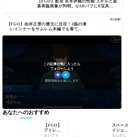
【FGO】配布 宮本伊織の性能 スキルと霊
基再臨画像が判明。QABバフにB宝具か
なり強いのでは？【Fate/Samurai Remn
ant コラボ「盈月剣風帖」】
次の記事

【FGO】由井正雪の襟元に注目！1臨の凄
いインナーをサムレム本編でも着てたの
か…【Fate/Samurai Remnant コラボ
「盈月剣風帖」】
この記事が気に入ったら
フォローしよう
最新情報をお届けします
あなたへのおすすめ
【FGO】
スペース
プトレマ
イシュタ
イオスっ
ルはまだ
エジプト
もしかし