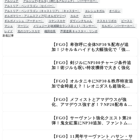
アルジュナ
アルジュナ[オルタ]（神たるアルジュナ）〈バーサーカー〉
アルトリア・ペンドラゴン〈セイバー〉
アルトリア・ペンドラゴン（キャストリア）〈キャスター〉
エレシュキガル
オベロン
オルガマリー・アニムスフィア(U-オルガマリー)
カルナ
カーマ
ギルガメッシュ〈アーチャー〉
コヤンスカヤ
ダヴィンチちゃん
テスカトリポカ
ビースト
マシュ
マーリン
メリュジーヌ(妖精騎士ランスロット)〈ランサー〉
モルガン〈バーサーカー〉
レイド
光のコヤンスカヤ
織田信長
芦屋道満 キャスター・リンボ
新着記事
【FGO】卑弥呼に全体NP30％配布が追
NEW
加！ジキル＆ハイドも大幅強化で「強す
ぎる」の声
【FGO】剣ジルにNP100チャージ条件追
加！術ジルも呪い特攻獲得で大きく強化
【FGO】オルタニキにNP30＆秩序特攻追
加で金時超え？！レオニダスも超強化で
「低レアとは思えない」の反響
【FGO】メフィストとアマデウスが強
化、アマデウス強すぎ！？NP20配布＆Ar
ts44％強化に「最強でワロタ」の声
【FGO】サーヴァント強化クエスト第20
弾！鬼女紅葉にNP30追加、ファントムも
大幅強化
【FGO】11周年サーヴァント ハサン・サ