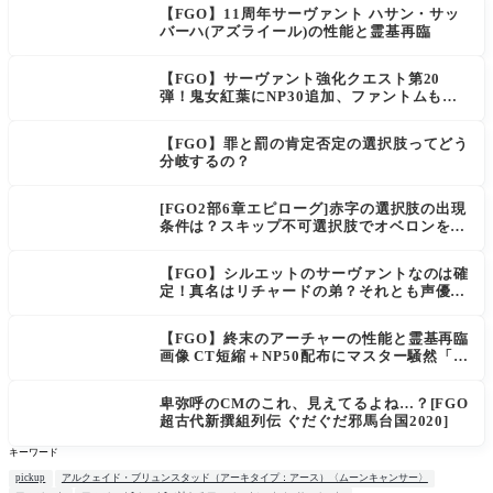
【FGO】11周年サーヴァント ハサン・サッ
バーハ(アズライール)の性能と霊基再臨
【FGO】サーヴァント強化クエスト第20
弾！鬼女紅葉にNP30追加、ファントムも大
幅強化
【FGO】罪と罰の肯定否定の選択肢ってどう
分岐するの？
[FGO2部6章エピローグ]赤字の選択肢の出現
条件は？スキップ不可選択肢でオベロンを疑
う選択肢を選ぶと好感度（察しのよさ？）が
上がり出てくる
【FGO】シルエットのサーヴァントなのは確
定！真名はリチャードの弟？それとも声優さ
ん的にアルケイデス？
【FGO】終末のアーチャーの性能と霊基再臨
画像 CT短縮＋NP50配布にマスター騒然「普
通に強い」「サポ性能高すぎ」
卑弥呼のCMのこれ、見えてるよね…？[FGO
超古代新撰組列伝 ぐだぐだ邪馬台国2020]
キーワード
pickup
アルクェイド・ブリュンスタッド（アーキタイプ：アース）〈ムーンキャンサー〉