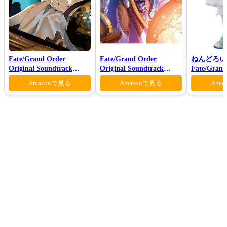
Fate/Grand Order
Fate/Grand Order
ねんどろい
Original Soundtrack
Original Soundtrack
Fate/Gra
Ⅶ(初回仕様限定盤)
VI(初回仕様限定盤)
ンダー/オ
Amazonで見る
Amazonで見る
Ama
マー・プリン