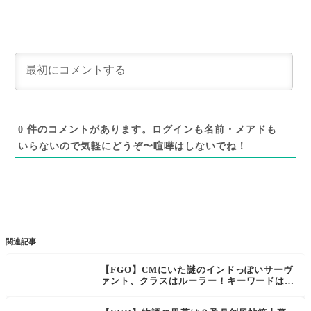
0
件のコメントがあります。ログインも名前・メアドも
いらないので気軽にどうぞ〜喧嘩はしないでね！
関連記事
【FGO】CMにいた謎のインドっぽいサーヴ
ァント、クラスはルーラー！キーワードは
「地獄」「本来はランサー」【Fate/Samura
i Remnant コラボ「盈月剣風帖」】