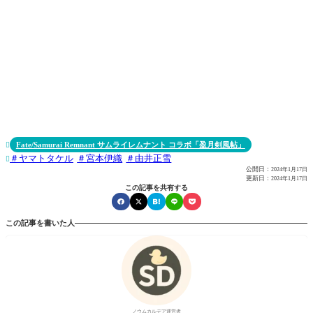
Fate/Samurai Remnant サムライレムナント コラボ「盈月剣風帖」

ヤマトタケル
宮本伊織
由井正雪

公開日：
2024年1月17日
更新日：
2024年1月17日
この記事を共有する
この記事を書いた人
ノウムカルデア運営者