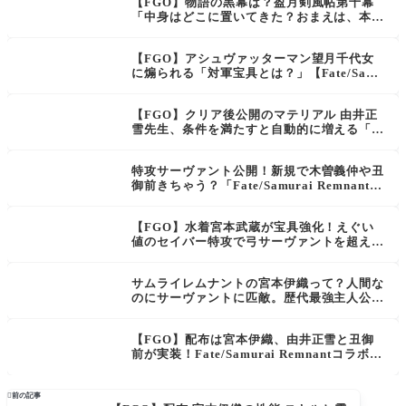
【FGO】物語の黒幕は？盈月剣風帖第十幕
「中身はどこに置いてきた？おまえは、本当
に宮本伊織か？」【Fate/Samurai Remnant
コラボ】
【FGO】アシュヴァッターマン望月千代女
に煽られる「対軍宝具とは？」【Fate/Samu
rai Remnant コラボ「盈月剣風帖」】
【FGO】クリア後公開のマテリアル 由井正
雪先生、条件を満たすと自動的に増える「五
蘊盛苦・夢幻泡影」【Fate/Samurai Remna
nt コラボ「盈月剣風帖」】
特攻サーヴァント公開！新規で木曽義仲や丑
御前きちゃう？「Fate/Samurai Remnant×F
ate/Grand Orderコラボレーションイベン
ト」開幕直前キャンペーン開催！
【FGO】水着宮本武蔵が宝具強化！えぐい
値のセイバー特攻で弓サーヴァントを超え
た？！ギルガメッシュ、水着伊吹童子とのダ
メージ比較
サムライレムナントの宮本伊織って？人間な
のにサーヴァントに匹敵。歴代最強主人公か
【Fate/Samurai Remnant】
【FGO】配布は宮本伊織、由井正雪と丑御
前が実装！Fate/Samurai Remnantコラボ
「盈月剣風帖」イベント開始日も公開

前の記事