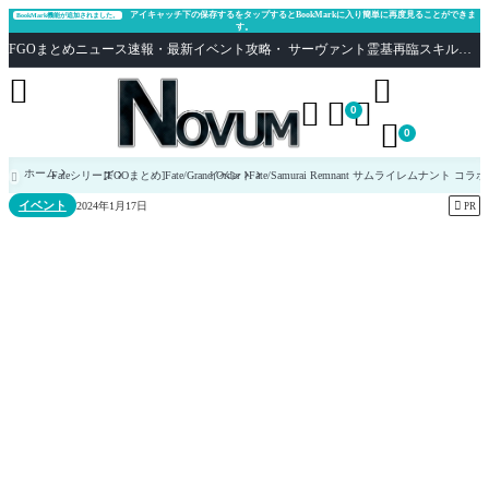
アイキャッチ下の保存するをタップするとBookMarkに入り簡単に再度見ることができま
BookMark機能が追加されました。
す。
FGOまとめニュース速報・最新イベント攻略・ サーヴァント霊基再臨スキル性能評価まとめ Fate/Grand Order





0

0
ホーム
Fateシリーズ
[FGOまとめ]Fate/Grand Order
イベント
Fate/Samurai Remnant サムライレムナント 

イベント

2024年1月17日
PR