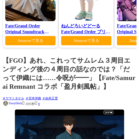
Fate/Grand Order
ねんどろいどどーる
Fate/Grand
Original Soundtrack
Fate/Grand Order プリテ
Original S
Ⅶ(初回仕様限定盤)
ンダー/オベロン 爽やかサ
Amazonで見る
Amazonで見る
Ama
マー・プリンスVer.
【FGO】あれ、これってサムレム３周目エ
ンディング後の４周目の話なのでは？「だ
って伊織には……令呪が━━」【Fate/Samur
ai Remnant コラボ「盈月剣風帖」】
ヤマトタケル
宮本伊織
由井正雪


SissyDuck
2分5秒
0