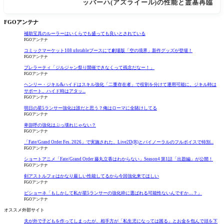
ッバーハ(アズライール)の性能と霊基再臨
FGOアンテナ
補助宝具のルーラーはいくらでも盛っても良いとされている
FGOアンテナ
コミックマーケット108 ufotableブースにて劇場版「空の境界」新作グッズが登場！
FGOアンテナ
プレラーティ「ジルジャン祭り開催できなくって残念だなー！」
FGOアンテナ
ヘンリー・ジキル&ハイドはスキル強化「二重存在者」で役割を分けて運用可能に。ジキル時は
サポート、ハイド時はアタッ...
FGOアンテナ
明日の星5ランサー強化は誰だと思う？俺はローマに全賭けしてる
FGOアンテナ
卑弥呼の強化はぶっ壊れじゃない？
FGOアンテナ
「Fate/Grand Order Fes. 2026」で実施された、Live2D(R)とバイノーラルのフルボイスで特別...
FGOアンテナ
ショートアニメ「Fate/Grand Order 藤丸立香はわからない」Season4 第1話「出題編」が公開！
FGOアンテナ
剣アストルフォはかなり厳しい性能してるから今回強化来てほしい
FGOアンテナ
ビショーネ「もしかして私が星5ランサーの強化枠に選ばれる可能性ないんですか…？」
FGOアンテナ
オススメ外部サイト
夫が外で子どもを作ってしまったが、相手方が「私生児になっては困る」とお金を包んで頭を下