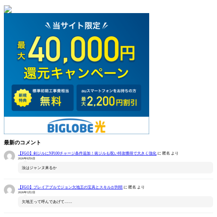
最新のコメント
【FGO】剣ジルにNP100チャージ条件追加！術ジルも呪い特攻獲得で大きく強化
に
匿名
より
2026年8月6日
汝はジャンヌ来るか
【FGO】プレイアブルでジョン欠地王の宝具とスキルが判明
に
匿名
より
2026年5月2日
欠地王って呼んであげて……