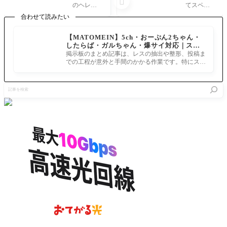

てどんな
いい。イ
のヘレニ
てスペー
英霊？史
ンデペン
ズム国家
スイシュ
合わせて読みたい
実でもイ
デンスデ
プトレマ
タルって
スカンダ
イは大丈
イオス朝
人類の脅
【MATOMEIN】5ch・おーぷん2ちゃん・
ルの部下
夫なの
の初代フ
威属性つ
したらば・ガルちゃん・爆サイ対応｜スマ
でファラ
か？[FG
ァラオで
いてるの
ホでまとめ記事を作れるアプリ FGOのまと
オ「サー
Oバト
掲示板のまとめ記事は、レスの抽出や整形、投稿ま
ある。 プ
では？こ
め記事ができるまで
ヴァント
ル・イ
での工程が意外と手間のかかる作業です。特にスマ
トレマイ
れはエル
になるの
ン・ニュ
ホで完結させようとすると、コ
オス1世ソ
キドゥ怒
は人生の
ーヨーク
ーテール
りの宝具
記
全盛期ら
2019]ま
（Πτολεμαί
が火を噴
事
しいが、
さかのサ
ος Α' Σωτή
くぞ へい
を
吾の人生
ーヴァン
ρ、
よーかる
検
には輝け
トユニバ
でらっ
索
る時が二
ース案件
度あっ
まとめ
た。」