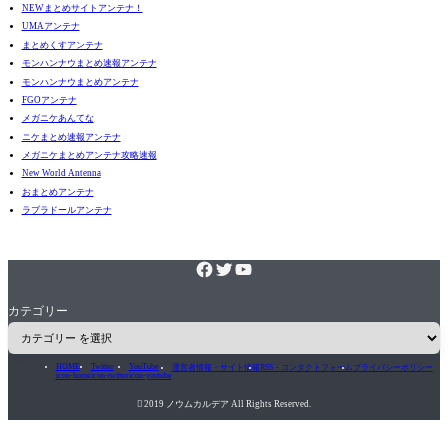
NEWまとめサイトアンテナ！
UMAアンテナ
まとめくすアンテナ
モンハンナウまとめ速報アンテナ
モンハンナウまとめアンテナ
FGOアンテナ
メガニケあんてな
ニケまとめ速報アンテナ
メガニケまとめアンテナ攻略速報
New World Antenna
おまとめアンテナ
ラブラドールアンテナ
カテゴリー
HOME
Twitter
YouTube
運営者情報・サイト情報
RSS・コンタクトフォーム
プライバシーポリシー
icon-home
icon-twitter
icon-youtube

2019 ノウムカルデア All Rights Reserved.