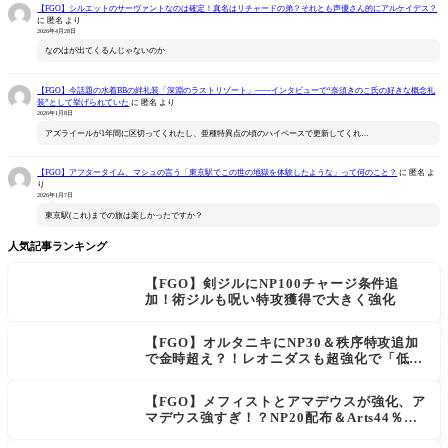
【FGO】シルエットのサーヴァントなのは確定！真名はリチャードの弟？それとも声優さん的にアルケイデス？
に
匿名
より
2026年4月28日
なのはが出てくるんじゃないのか
【FGO】今話題の水着BBの絆礼装「深淵のラストリゾート」――インタビューで“奈須きのこ氏の好きな概念礼
装”として挙げられていた
に
匿名
より
2026年1月8日
アズライールが1年間に区切ってくれたし、亜種特異点の頃のハイペースで更新してくれ…
【FGO】アフタータイム、マシュの言う「東京駅でこの世の地獄を体験したような」って何のこと？
に
匿名
よ
り
2026年1月7日
東京駅(これ)までの旅は楽しかったですか？
人気記事ランキング
【FGO】剣ジルにNP100チャージ条件追
加！術ジルも呪い特攻獲得で大きく強化
【FGO】オルタニキにNP30＆秩序特攻追加
で金時超え？！レオニダスも超強化で「低レ
アとは思えない」の反響
【FGO】メフィストとアマデウスが強化、ア
マデウス強すぎ！？NP20配布＆Arts44％強
化に「最強でワロタ」の声