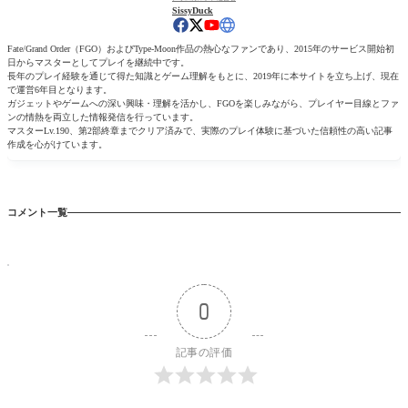
SissyDuck
Fate/Grand Order（FGO）およびType-Moon作品の熱心なファンであり、2015年のサービス開始初
日からマスターとしてプレイを継続中です。
長年のプレイ経験を通じて得た知識とゲーム理解をもとに、2019年に本サイトを立ち上げ、現在
で運営6年目となります。
ガジェットやゲームへの深い興味・理解を活かし、FGOを楽しみながら、プレイヤー目線とファ
ンの情熱を両立した情報発信を行っています。
マスターLv.190、第2部終章までクリア済みで、実際のプレイ体験に基づいた信頼性の高い記事
作成を心がけています。
コメント一覧
0
記事の評価