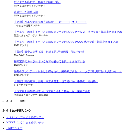
げに来ても応じず、晩年まで離婚に応...
NEWまとめサイトアンテナ！
最近行った神社仏閣
NEWまとめサイトアンテナ！
【話題】ペルソナコラボ「天城雪子」ｷﾀ━━━(ﾟ∀ﾟ)━━━!!
ニケまとめ速報アンテナ
【小ネタ・画像】イギリスの武ルメファンの痛バッグｗｗｗ 他ウマ娘・競馬小ネタまとめ
話題のまとめアンテナ
By admin
【小ネタ・画像】イギリスの武ルメファンの痛バッグwww 他ウマ娘・競馬小ネタまとめ
UMAアンテナ
【芸能】田中みな実（39）結婚＆第1子妊娠後、初の公の場
New World Antenna
補助宝具のルーラーはいくらでも盛っても良いとされている
FGOアンテナ
海外のファンアートからしか得られない栄養素がある。←「おデジ以外味付けが濃いな…」
UMAアンテナ
【事故】路面電車と衝突…車置き逃走 当て逃げか 事故の一部始終⋯
おまとめアンテナ
【ウマ娘】海外勢が描いたウマ娘からしか得られない栄養がある
話題のまとめアンテナ
By admin
1
2
3
…
Next
おすすめ外部リンク
NIKKEメガニケまとめアンテナ
NIKKE（ニケ）まとめアンテナ
FGOアンテナ