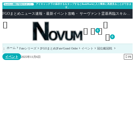
アイキャッチ下の保存するをタップするとBookMarkに入り簡単に再度見ることができま
BookMark機能が追加されました。
す。
FGOまとめニュース速報・最新イベント攻略・ サーヴァント霊基再臨スキル性能評価まとめ Fate/Grand Order





0

0
ホーム
Fateシリーズ
[FGOまとめ]Fate/Grand Order
イベント
冠位戴冠戦

イベント

2025年11月6日
PR