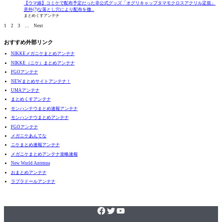
【ウマ娘】コミケで配布予定だった非公式グッズ「オグリキャップタマモクロスアクリル定規」
意外(?)な落とし穴により配布を撤...
まとめくすアンテナ
1
2
3
…
Next
おすすめ外部リンク
NIKKEメガニケまとめアンテナ
NIKKE（ニケ）まとめアンテナ
FGOアンテナ
NEWまとめサイトアンテナ！
UMAアンテナ
まとめくすアンテナ
モンハンナウまとめ速報アンテナ
モンハンナウまとめアンテナ
FGOアンテナ
メガニケあんてな
ニケまとめ速報アンテナ
メガニケまとめアンテナ攻略速報
New World Antenna
おまとめアンテナ
ラブラドールアンテナ