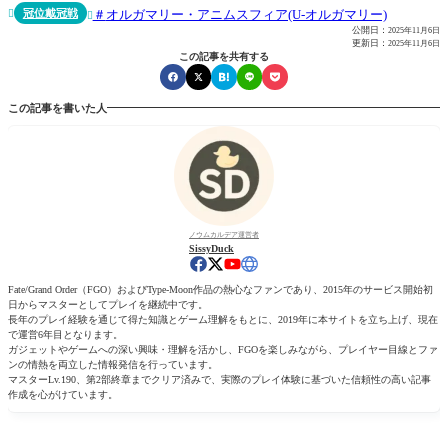
冠位戴冠戦
オルガマリー・アニムスフィア(U-オルガマリー)


公開日：
2025年11月6日
更新日：
2025年11月6日
この記事を共有する
この記事を書いた人
ノウムカルデア運営者
SissyDuck
Fate/Grand Order（FGO）およびType-Moon作品の熱心なファンであり、2015年のサービス開始初
日からマスターとしてプレイを継続中です。
長年のプレイ経験を通じて得た知識とゲーム理解をもとに、2019年に本サイトを立ち上げ、現在
で運営6年目となります。
ガジェットやゲームへの深い興味・理解を活かし、FGOを楽しみながら、プレイヤー目線とファ
ンの情熱を両立した情報発信を行っています。
マスターLv.190、第2部終章までクリア済みで、実際のプレイ体験に基づいた信頼性の高い記事
作成を心がけています。