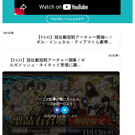
YouTubeノウムカルデア

前の記事
【FGO】冠位戴冠戦アーチャー開催へ！
ギル・イシュタル・ティアマトら豪華ピ
ックアップが集結
次の記事

【FGO】冠位戴冠戦アーチャー開幕！ギ
ルガメッシュ・ネイキッド登場に議論白
熱—えうえうorオリオン（アルテミ
ス）？
この記事が気に入ったら
フォローしよう
最新情報をお届けします