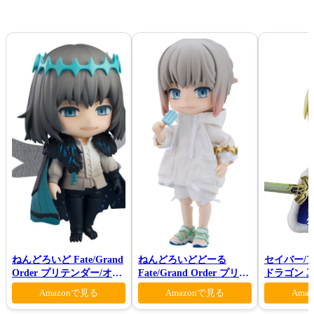
ねんどろいど Fate/Grand
ねんどろいどどーる
セイバー/
Order プリテンダー/オベ
Fate/Grand Order プリテ
ドラゴン 真
ロン ヴォーティガーン
ンダー/オベロン 爽やかサ
Amazonで見る
Amazonで見る
Ama
マー・プリンスVer.