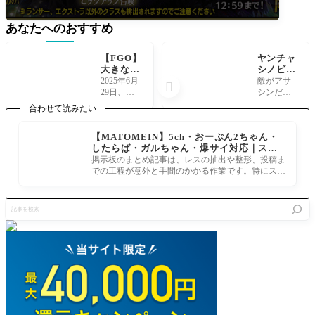
あなたへのおすすめ
【FGO】
ヤンチャ
大きな耳
シノビ少
はシバの
年 風の
2025年6月
敵がアサ

女王？ま
ように風
29日、『F
シンだっ
さかりは
魔小太郎
GO Fes.202
たらとり
合わせて読みたい
坂田金
[FGO水
5』の新た
あえず三
時？新た
着イベン
な描き下
蔵Wマーリ
【MATOMEIN】5ch・おーぷん2ちゃん・
な描き下
ト高難易
ろしサー
ン へいよ
したらば・ガルちゃん・爆サイ対応｜スマ
ろしシル
度クエス
ヴァント
ーかるで
ホでまとめ記事を作れるアプリ FGOのまと
エットが
ト]ウエ
掲示板のまとめ記事は、レスの抽出や整形、投稿ま
のシルエ
らっく
め記事ができるまで
公開「F
スタン忍
での工程が意外と手間のかかる作業です。特にスマ
ットが公
す！ イベ
GO Fes.
法帖マス
ホで完結させようとすると、コ
式X（旧T
ントはオ
2025」
ター達の
witter）に
ールクリ
記
クリアま
て公開さ
アしたけ
事
とめ
れまし
れども今
を
た。今回
回の高難
検
公開され
易度クエ
索
たの