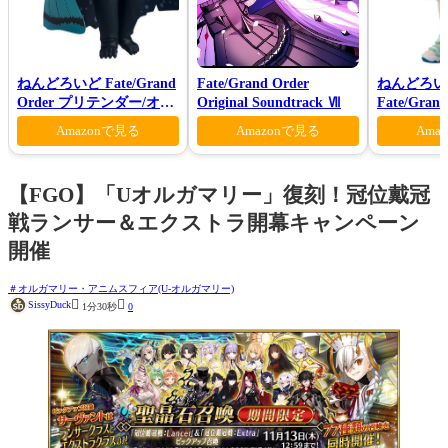
ねんどろいど Fate/Grand
Fate/Grand Order
ねんどろい
Order プリテンダー/オベ
Original Soundtrack Ⅶ
Fate/Gra
ロン ヴォーティガーン
ンダー/オ
Amazonで見る
Amazonで見る
Ama
マー・プリン
【FGO】「Uオルガマリー」復刻！冠位戴冠
戦ランサー＆エクストラ開幕キャンペーン
開催
オルガマリー・アニムスフィア(U-オルガマリー)


SissyDuck
1分30秒
0