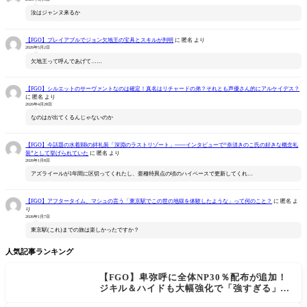
汝はジャンヌ来るか
【FGO】プレイアブルでジョン欠地王の宝具とスキルが判明
に
匿名
より
2026年5月2日
欠地王って呼んであげて……
【FGO】シルエットのサーヴァントなのは確定！真名はリチャードの弟？それとも声優さん的にアルケイデス？
に
匿名
より
2026年4月28日
なのはが出てくるんじゃないのか
【FGO】今話題の水着BBの絆礼装「深淵のラストリゾート」――インタビューで“奈須きのこ氏の好きな概念礼
装”として挙げられていた
に
匿名
より
2026年1月8日
アズライールが1年間に区切ってくれたし、亜種特異点の頃のハイペースで更新してくれ…
【FGO】アフタータイム、マシュの言う「東京駅でこの世の地獄を体験したような」って何のこと？
に
匿名
よ
り
2026年1月7日
東京駅(これ)までの旅は楽しかったですか？
人気記事ランキング
【FGO】卑弥呼に全体NP30％配布が追加！
ジキル＆ハイドも大幅強化で「強すぎる」の
声