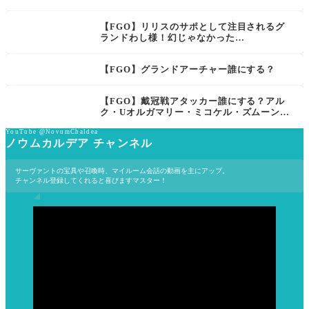
【FGO】リリスのサポとして注目されるグ
ランドわし様！幻じゃなかった…
【FGO】グランドアーチャー誰にする？
【FGO】戴冠戦アタッカー誰にする？アル
ク・Uオルガマリー・ミコケル・ズムーンら
が人気【マスターの編成談議】
YouTube @NovumChaldea
ノウムカルデア チャンネル
サーヴァントの宝具や召喚時、マイルーム会話の動画を主にアップ。
チャンネル登録してくれると喜びますマスター！