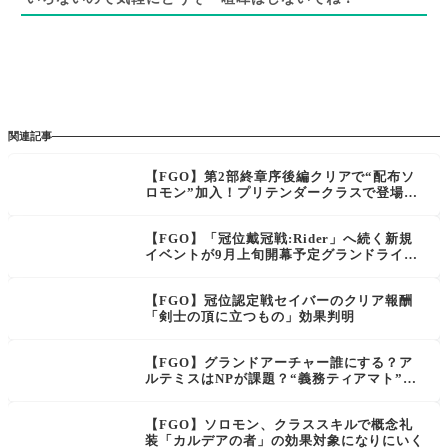
関連記事
【FGO】第2部終章序後編クリアで“配布ソ
ロモン”加入！プリテンダークラスで登場、
性能と宝具詳細が判明【アルス・アルマデ
ル・サロモニス】
【FGO】「冠位戴冠戦:Rider」へ続く新規
イベントが9月上旬開幕予定グランドライダ
ーノアくる？
【FGO】冠位認定戦セイバーのクリア報酬
「剣士の頂に立つもの」効果判明
【FGO】グランドアーチャー誰にする？ア
ルテミスはNPが課題？“義務ティアマト”採
用か、聖杯えうえうか——マスター達の最適
解
【FGO】ソロモン、クラススキルで概念礼
装「カルデアの者」の効果対象になりにいく