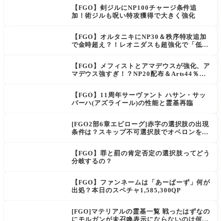
【FGO】剣ジルにNP100チャージ条件追
加！術ジルも呪い特攻獲得で大きく強化
【FGO】オルタニキにNP30＆秩序特攻追加
で金時超え？！レオニダスも超強化で「低レ
アとは思えない」の反響
【FGO】メフィストとアマデウスが強化、ア
マデウス強すぎ！？NP20配布＆Arts44％強
化に「最強でワロタ」の声
【FGO】11周年サーヴァント ハサン・サッ
バーハ(アズライール)の性能と霊基再臨
[FGO2部6章エピローグ]赤字の選択肢の出現
条件は？スキップ不可選択肢でオベロンを疑
う選択肢を選ぶと好感度（察しのよさ？）が
上がり出てくる
【FGO】罪と罰の肯定否定の選択肢ってどう
分岐するの？
【FGO】ファンネームは「あーぱーず」何が
出処？本日のスペチャ1,585,300QP
[FGO]マテリアルの霊基一覧 戦ったはずなの
にモルガンが未召喚表示にならないのは何