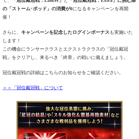
て、
「冠位戴冠戦：Lancer」
と
「冠位戴冠戦：Extra」に挑む際
の「ストーム･ポッド」の消費が0
になるキャンペーンを再開
催！
さらに、
キャンペーンを記念したログインボーナス
も実施いた
します！
この機会にランサークラスとエクストラクラスの「冠位戴冠
戦」をクリアし、来るべき「終章」の戦いに備えましょう。
冠位戴冠戦の詳細はこちらのお知らせをご確認ください。
＞＞「冠位戴冠戦」について