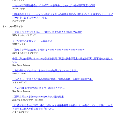
「カルデア学園生徒会」（Live2D）体験映像よりモルガン編が期間限定で公開
FGOアンテナ
11周年を記念したサーヴァント強化クエストの最後を飾るのは星5セイバーと星3ランサー。セイ
バークラスはどのサーヴァントに...
FGOアンテナ
オススメ外部サイト
【悲報】ライブハウスさん、『奴隷』すぎる求人を公開して話題に
NEWまとめサイトアンテナ！
ライツ博士と夏祭りデート…最高かよ
UMAアンテナ
【悲報】少子化の原因、判明するWWWWWWWWWWWWWWWW
NEWまとめサイトアンテナ！
中国、海上自衛隊のトマホーク試射を批判「周辺の安全保障上の脅威を口実に再軍備を加速して
いる」
New World Antenna
これは掛かってますね… トレーナーが無事だといいのですが…
UMAアンテナ
「うるさい」で消える？夏の風物詩“盆踊り”存続の危機 会場数は20年で半...
おまとめアンテナ
【NMB48】田中美空のミステリー講座まさかの…
New World Antenna
【競馬】武ルメ参加のシャーガーカップ最終結果
話題のまとめアンテナ
By admin
バス停で知り合った料理上手なご婦人から絶品手料理をお裾分け。仲良くしていたが家に上がろ
うとするご婦人が娘に放った『失礼す...
おまとめアンテナ