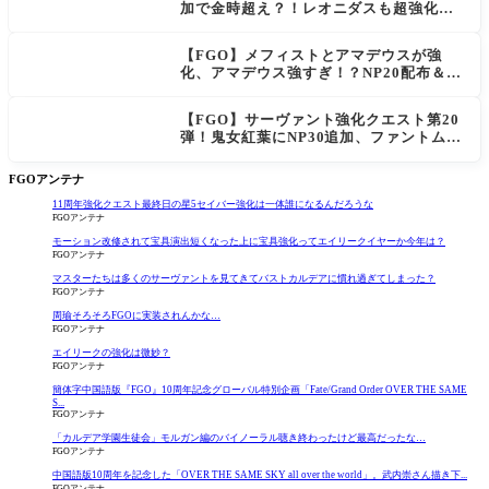
加で金時超え？！レオニダスも超強化で
「低レアとは思えない」の反響
【FGO】メフィストとアマデウスが強
化、アマデウス強すぎ！？NP20配布＆Ar
ts44％強化に「最強でワロタ」の声
【FGO】サーヴァント強化クエスト第20
弾！鬼女紅葉にNP30追加、ファントムも
大幅強化
FGOアンテナ
11周年強化クエスト最終日の星5セイバー強化は一体誰になるんだろうな
FGOアンテナ
モーション改修されて宝具演出短くなった上に宝具強化ってエイリークイヤーか今年は？
FGOアンテナ
マスターたちは多くのサーヴァントを見てきてバストカルデアに慣れ過ぎてしまった？
FGOアンテナ
周瑜そろそろFGOに実装されんかな…
FGOアンテナ
エイリークの強化は微妙？
FGOアンテナ
簡体字中国語版『FGO』10周年記念グローバル特別企画「Fate/Grand Order OVER THE SAME
S...
FGOアンテナ
「カルデア学園生徒会」モルガン編のバイノーラル聴き終わったけど最高だったな…
FGOアンテナ
中国語版10周年を記念した「OVER THE SAME SKY all over the world」。武内崇さん描き下...
FGOアンテナ