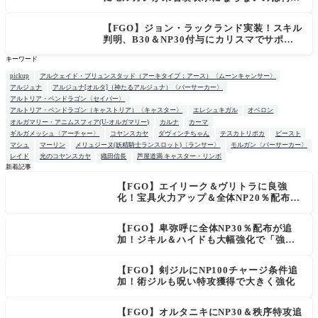
故？
【FGO】ジョン・ラックランド実装！スキル
判明、B30＆NP30付与にカリスマでサポ性
能は高め？再臨でワンコがついてきてお得！
キーワード
pickup
アルクェイド・ブリュンスタッド（アーキタイプ：アース）〈ムーンキャンサー〉
アルジュナ
アルジュナ[オルタ]（神たるアルジュナ）〈バーサーカー〉
アルトリア・ペンドラゴン〈セイバー〉
アルトリア・ペンドラゴン（キャストリア）〈キャスター〉
エレシュキガル
オベロン
オルガマリー・アニムスフィア(U-オルガマリー)
カルナ
カーマ
ギルガメッシュ〈アーチャー〉
コヤンスカヤ
ダヴィンチちゃん
テスカトリポカ
ビースト
マシュ
マーリン
メリュジーヌ(妖精騎士ランスロット)〈ランサー〉
モルガン〈バーサーカー〉
レイド
光のコヤンスカヤ
織田信長
芦屋道満 キャスター・リンボ
新着記事
【FGO】エイリーク＆ヴリトラに良強
NEW
化！宝具火力アップ＆全体NP20％配布で
一気に使いやすく
【FGO】卑弥呼に全体NP30％配布が追
加！ジキル＆ハイドも大幅強化で「強す
ぎる」の声
【FGO】剣ジルにNP100チャージ条件追
加！術ジルも呪い特攻獲得で大きく強化
【FGO】オルタニキにNP30＆秩序特攻追