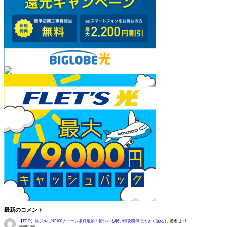
最新のコメント
【FGO】剣ジルにNP100チャージ条件追加！術ジルも呪い特攻獲得で大きく強化
に
匿名
より
2026年8月6日